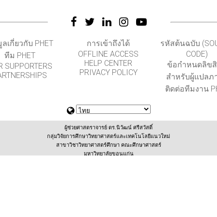
มูลเกี่ยวกับ PHET
การเข้าถึงได้
รหัสต้นฉบับ (S
OFFLINE ACCESS
CODE)
ทีม PHET
HELP CENTER
ข้อกำหนดลิขสิท
R SUPPORTERS
PRIVACY POLICY
ARTNERSHIPS
สำหรับผู้แปลภ
ติดต่อทีมงาน 
ผู้ช่วยศาสตราจารย์ ดร.นิวัฒน์ ศรีสวัสดิ์
กลุ่มวิจัยการศึกษาวิทยาศาสตร์และเทคโนโลยีแนวใหม่
สาขาวิชาวิทยาศาสตร์ศึกษา คณะศึกษาศาสตร์
มหาวิทยาลัยขอนแก่น
(สนับสนุนโดยสำนักงานเลขานุการกองทุนพัฒนาเทคโนโลยีเพื่อการศึกษา กระทรวงศึกษาธิการ
GET APPS FOR SCHOOLS