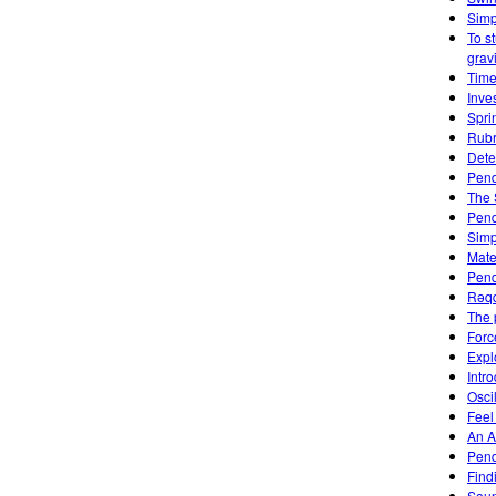
Simp
To s
gravi
Time
Inve
Spri
Rubr
Dete
Pend
The 
Pen
Simp
Mate
Pend
Rəqq
The 
Forc
Expl
Intro
Osci
Feel
An A
Pen
Find
Soun