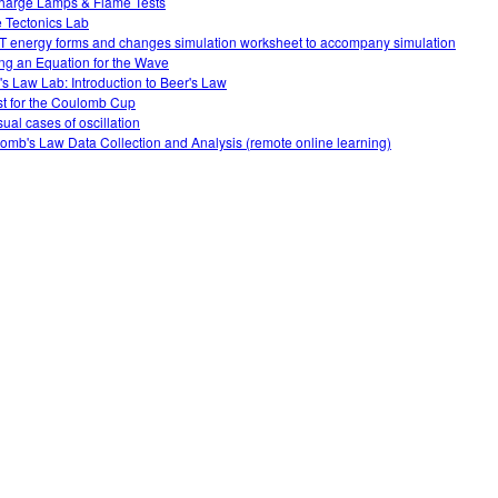
harge Lamps & Flame Tests
e Tectonics Lab
 energy forms and changes simulation worksheet to accompany simulation
ing an Equation for the Wave
's Law Lab: Introduction to Beer's Law
t for the Coulomb Cup
ual cases of oscillation
omb's Law Data Collection and Analysis (remote online learning)