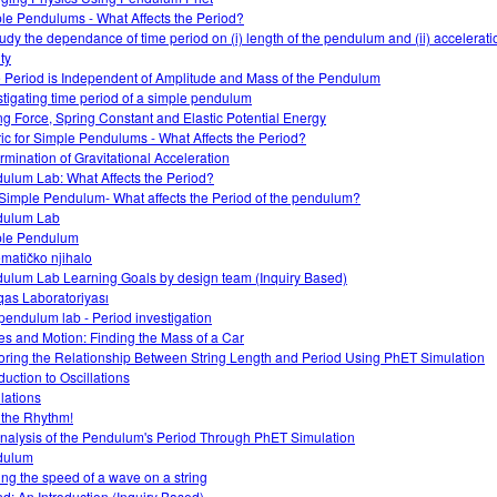
le Pendulums - What Affects the Period?
tudy the dependance of time period on (i) length of the pendulum and (ii) accelerati
ty
 Period is Independent of Amplitude and Mass of the Pendulum
stigating time period of a simple pendulum
ng Force, Spring Constant and Elastic Potential Energy
ic for Simple Pendulums - What Affects the Period?
rmination of Gravitational Acceleration
ulum Lab: What Affects the Period?
Simple Pendulum- What affects the Period of the pendulum?
dulum Lab
le Pendulum
matičko njihalo
ulum Lab Learning Goals by design team (Inquiry Based)
as Laboratoriyası
pendulum lab - Period investigation
es and Motion: Finding the Mass of a Car
oring the Relationship Between String Length and Period Using PhET Simulation
duction to Oscillations
llations
 the Rhythm!
nalysis of the Pendulum's Period Through PhET Simulation
dulum
ing the speed of a wave on a string
d: An Introduction (Inquiry Based)