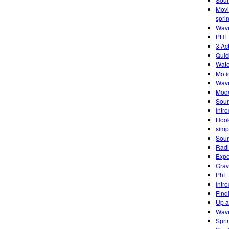
Movi
spri
Wave
PHET
3 Ac
Quic
Wate
Moti
Wave
Mode
Sou
Intr
Hook
simp
Sou
Radi
Expe
Grav
PhET
Intr
Find
Up 
Wave
Spri