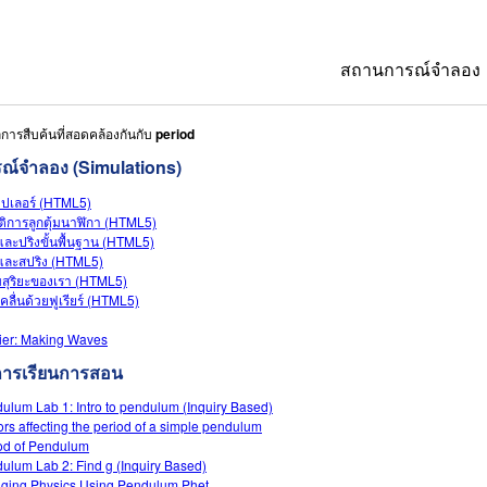
สถานการณ์จำลอง
การสืบค้นที่สอดคล้องกันกับ
period
All Sims
ณ์จำลอง (Simulations)
ฟิสิกส์
ปเลอร์ (HTML5)
คณิตศาสตร์
ัติการลูกตุ้มนาฬิกา (HTML5)
ละปริงขั้นพื้นฐาน (HTML5)
เคมี
ละสปริง (HTML5)
สุริยะของเรา (HTML5)
วิทยาศาสตร์ของ
คลื่นด้วยฟูเรียร์ (HTML5)
ชีววิทยา
ier: Making Waves
การเรียนการสอน
สถานการณ์จำลอง
ulum Lab 1: Intro to pendulum (Inquiry Based)
Customizable S
ors affecting the period of a simple pendulum
od of Pendulum
ulum Lab 2: Find g (Inquiry Based)
ging Physics Using Pendulum Phet