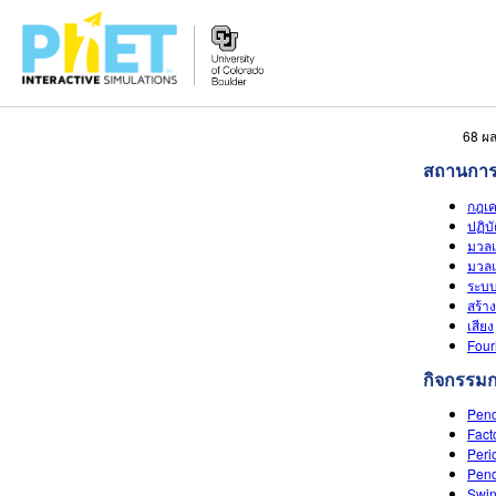
สืบค้น
68 ผล
ภายใน
สถานการ
เว็บไซต์
กฎเค
ของ
ปฏิบ
PhET
มวลแ
มวลแ
ระบบ
สร้าง
เสียง
Four
กิจกรรม
Pend
Fact
Peri
Pend
Swin