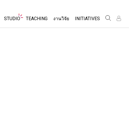
Website
STUDIO
TEACHING
งานวิจัย
INITIATIVES
Navigation
เข
เข
ร
ร
About Studio
Inclusive Design
ค้นหากิจกรรม
Customizable Sims
PhET Global
ร่วมแบ่งปันกิจกรรม
ส
ส
Start a Free Trial
Data Fluency
เ
เ
Activity Contribution Guidelines
Purchase a License
DEIB in STEM Ed
เ
เ
Virtual Workshops
SceneryStack OSE
Professional Learning with PhET
ร
ร
Impact Report
โลก
Teaching with PhET
ที่แปลภาษาแล้ว
ims