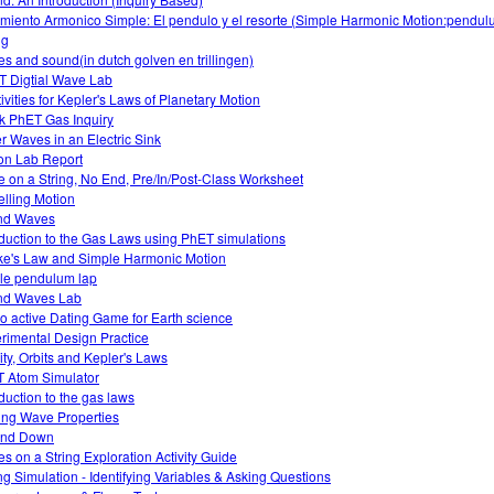
miento Armonico Simple: El pendulo y el resorte (Simple Harmonic Motion:pendu
ng
s and sound(in dutch golven en trillingen)
 Digtial Wave Lab
tivities for Kepler's Laws of Planetary Motion
k PhET Gas Inquiry
r Waves in an Electric Sink
on Lab Report
 on a String, No End, Pre/In/Post-Class Worksheet
lling Motion
nd Waves
oduction to the Gas Laws using PhET simulations
e's Law and Simple Harmonic Motion
le pendulum lap
nd Waves Lab
o active Dating Game for Earth science
rimental Design Practice
ity, Orbits and Kepler's Laws
 Atom Simulator
oduction to the gas laws
ing Wave Properties
and Down
s on a String Exploration Activity Guide
ng Simulation - Identifying Variables & Asking Questions