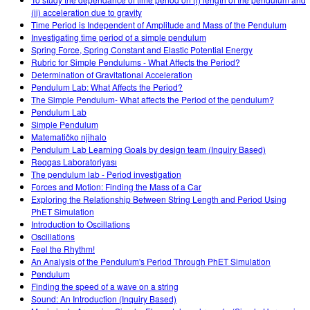
Customizable Sims
Teaching with PhET
DEIB w edukacji STEM
(ii) acceleration due to gravity
Time Period is Independent of Amplitude and Mass of the Pendulum
SceneryStack OSE
Investigating time period of a simple pendulum
Spring Force, Spring Constant and Elastic Potential Energy
Raport o wpływie
Rubric for Simple Pendulums - What Affects the Period?
Determination of Gravitational Acceleration
Pendulum Lab: What Affects the Period?
The Simple Pendulum- What affects the Period of the pendulum?
Pendulum Lab
Simple Pendulum
Matematičko njihalo
Pendulum Lab Learning Goals by design team (Inquiry Based)
Rəqqas Laboratoriyası
The pendulum lab - Period investigation
Forces and Motion: Finding the Mass of a Car
Exploring the Relationship Between String Length and Period Using
PhET Simulation
Introduction to Oscillations
Oscillations
Feel the Rhythm!
An Analysis of the Pendulum's Period Through PhET Simulation
Pendulum
Finding the speed of a wave on a string
Sound: An Introduction (Inquiry Based)