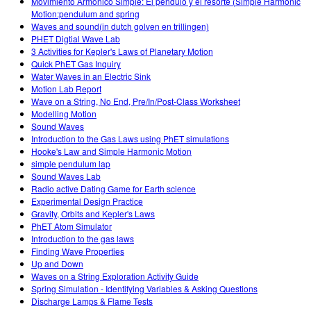
Movimiento Armonico Simple: El pendulo y el resorte (Simple Harmonic
Motion:pendulum and spring
Waves and sound(in dutch golven en trillingen)
PHET Digtial Wave Lab
3 Activities for Kepler's Laws of Planetary Motion
Quick PhET Gas Inquiry
Water Waves in an Electric Sink
Motion Lab Report
Wave on a String, No End, Pre/In/Post-Class Worksheet
Modelling Motion
Sound Waves
Introduction to the Gas Laws using PhET simulations
Hooke's Law and Simple Harmonic Motion
simple pendulum lap
Sound Waves Lab
Radio active Dating Game for Earth science
Experimental Design Practice
Gravity, Orbits and Kepler's Laws
PhET Atom Simulator
Introduction to the gas laws
Finding Wave Properties
Up and Down
Waves on a String Exploration Activity Guide
Spring Simulation - Identifying Variables & Asking Questions
Discharge Lamps & Flame Tests