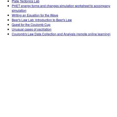
Plate Tectonics Lab
PHET energy forms and changes simulation worksheet to accompany
simulation
Writing an Equation for the Wave
Beer's Law Lab: Introduction to Beer's Law
Quest for the Coulomb Cup
Unusual cases of oscillation
Coulomb's Law Data Collection and Analysis (remote online learning)