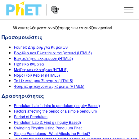
68 αποτελέσματα αναζήτησης που ταιριάζουν
period
Αναζήτηση
στον
Προσομοιώσεις
Ιστότοπο
Website
του
ΠΡΟΣΟΜΟΙΏΣΕΙΣ
Fourier: Δημιουργία Κυμάτων
Navigation
PhET
Βαρίδια και Ελατήρια: τα βασικά (HTML5)
All Sims
Εργαστήριο εκκρεμούς (HTML5)
STUDIO
Ηχητικά κύματα
Μάζες και ελατήρια (HTML5)
Φυσική
About Studio
ΔΙΔΑΣΚΑΛΊΑ
Νόμοι του Kepler (HTML5)
Το Hλιακό μου Σύστημα (HTML5)
Μαθηματικά
Customizable Sims
Περιήγηση στις δραστηριότητες
ΈΡΕΥΝΑ
Φουριέ: φτιάχνοντας κύματα (HTML5)
Χημεία
Start a Free Trial
Διαμοιράστε τις δραστηριότητές σας
Δραστηριότητες
INITIATIVES
Επιστήμη της γης
Purchase a License
Pendulum Lab 1: Intro to pendulum (Inquiry Based)
Activity Contribution Guidelines
Inclusive Design
ΣΎΝΔΕΣΗ / ΕΓΓΡΑΦΉ
Factors affecting the period of a simple pendulum
Βιολογία
Period of Pendulum
Virtual Workshops
PhET Global
Pendulum Lab 2: Find g (Inquiry Based)
ΣΎΝΔΕΣΗ / ΕΓΓΡΑΦΉ
Swinging Physics Using Pendulum Phet
Μεταφρασμένες προσομοιώσεις
Professional Learning with PhET
Data Fluency
Simple Pendulums - What Affects the Period?
To study the dependance of time period on (i) length of the pendulum and