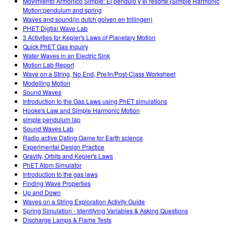
Movimiento Armonico Simple: El pendulo y el resorte (Simple Harmonic
Motion:pendulum and spring
Waves and sound(in dutch golven en trillingen)
PHET Digtial Wave Lab
3 Activities for Kepler's Laws of Planetary Motion
Quick PhET Gas Inquiry
Water Waves in an Electric Sink
Motion Lab Report
Wave on a String, No End, Pre/In/Post-Class Worksheet
Modelling Motion
Sound Waves
Introduction to the Gas Laws using PhET simulations
Hooke's Law and Simple Harmonic Motion
simple pendulum lap
Sound Waves Lab
Radio active Dating Game for Earth science
Experimental Design Practice
Gravity, Orbits and Kepler's Laws
PhET Atom Simulator
Introduction to the gas laws
Finding Wave Properties
Up and Down
Waves on a String Exploration Activity Guide
Spring Simulation - Identifying Variables & Asking Questions
Discharge Lamps & Flame Tests