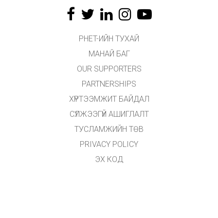
PHET-ИЙН ТУХАЙ
МАНАЙ БАГ
OUR SUPPORTERS
PARTNERSHIPS
ХҮРТЭЭМЖИТ БАЙДАЛ
СҮЛЖЭЭГҮЙ АШИГЛАЛТ
ТУСЛАМЖИЙН ТӨВ
PRIVACY POLICY
ЭХ КОД
ӨМЧЛӨХ
ОРЧУУЛАГЧДАД
ХОЛБОГДОХ