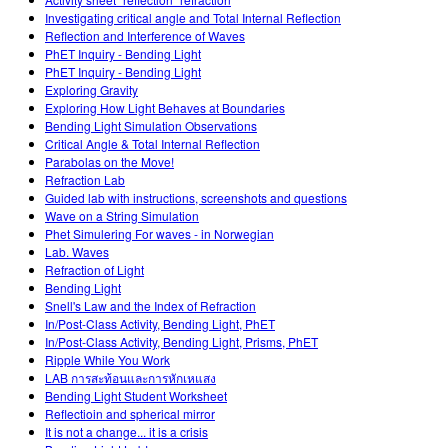
Teaching with PhET
Customizable Sims
Investigating critical angle and Total Internal Reflection
STEM Ed의 DEIB
Reflection and Interference of Waves
PhET Inquiry - Bending Light
SceneryStack OSE
PhET Inquiry - Bending Light
Exploring Gravity
Impact Report
Exploring How Light Behaves at Boundaries
Bending Light Simulation Observations
Critical Angle & Total Internal Reflection
Parabolas on the Move!
Refraction Lab
Guided lab with instructions, screenshots and questions
Wave on a String Simulation
Phet Simulering For waves - in Norwegian
Lab. Waves
Refraction of Light
Bending Light
Snell's Law and the Index of Refraction
In/Post-Class Activity, Bending Light, PhET
In/Post-Class Activity, Bending Light, Prisms, PhET
Ripple While You Work
LAB การสะท้อนและการหักเหแสง
Bending Light Student Worksheet
Reflectioin and spherical mirror
It is not a change... it is a crisis