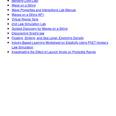
Bending Light Lab!
Wave on a String
Wave Properties and Interactions Lab Manual
Waves on a String AP1
Virtual Ripple Tank
2nd Law Simulation Lab
Guided Discovery for Waves on a String
Discovering Snell's law
Floating, Sinking, and Sea Level: Exploring Density
Inquiry-Based Learning Worksheet on Elasticity Using PhET Hooke’s
Law Simulation
Investigating the Effect of Launch Angle on Projectile Range