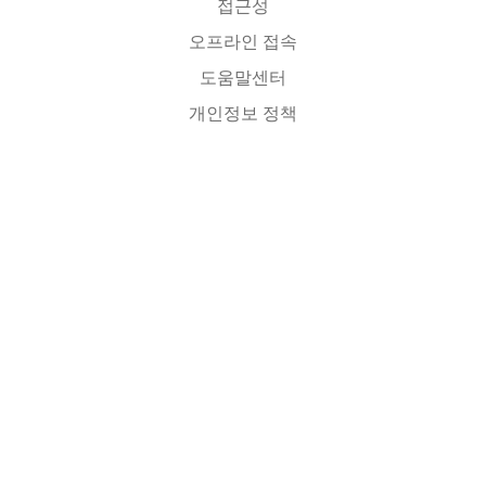
접근성
오프라인 접속
도움말센터
개인정보 정책
소스코드
라이센스
번역자에게
연락처
이 한국어 PhET사이트는 전북대학교 과학교육학부 이화국 명예교수
(
whakuklee@gmail.com
)가 관리합니다. PhET 활용 연구 모임을 구성하고자 하는 분은
이메일로 연락 주세요.