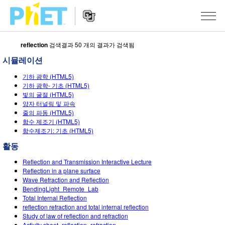
reflection
검색결과 50 개의 결과가 검색됨
PhET
웹
시뮬레이션
사
웹
시뮬레이션
이
기하 광학 (HTML5)
사
기하 광학- 기초 (HTML5)
트
이
빛의 굴절 (HTML5)
모든 심(Sims)
STUDIO
검
트
양자 터널링 및 파속
색
탐
줄의 파동 (HTML5)
About Studio
수업
물리학
함수 제조기 (HTML5)
색
함수제조기: 기초 (HTML5)
Customizable Sims
수학 및 통계학
활동 검색
연구
활동
Start a Free Trial
화학
당신의 활동을 공유하세요.
시도/주도권
Reflection and Transmission Interactive Lecture
Purchase a License
Reflection in a plane surface
지구 및 우주
활동 기여 지침
포용적 디자인
로그인/등록
Wave Refraction and Reflection
BendingLight_Remote_Lab
생물학
가상 워크숍
PhET 글로벌
Total Internal Reflection
reflection refraction and total internal reflection
로그인/등록
번역된 시뮬레이션
Professional Learning with PhET
Study of law of reflection and refraction
Data Fluency
Activity sheet_reflection_refraction