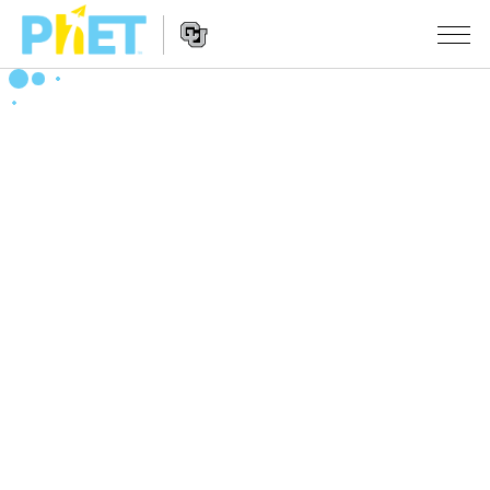
PhET
웹
사
웹
시뮬레이션
이
사
트
이
모든 심(Sims)
STUDIO
검
트
색
탐
About Studio
수업
물리학
색
Customizable Sims
수학 및 통계학
활동 검색
연구
Start a Free Trial
화학
당신의 활동을 공유하세요.
시도/주도권
Purchase a License
지구 및 우주
활동 기여 지침
포용적 디자인
로그인/등록
생물학
가상 워크숍
PhET 글로벌
로그인/등록
번역된 시뮬레이션
Professional Learning with PhET
Data Fluency