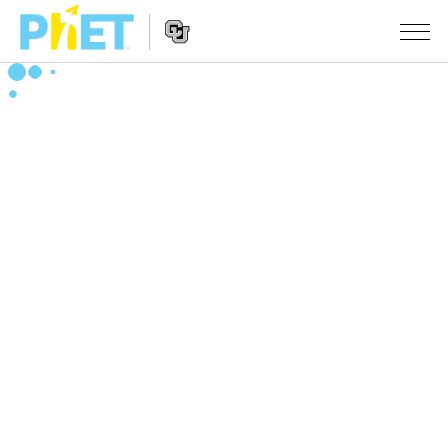
PhET
웹
사
웹
시뮬레이션
이
사
트
이
모든 심(Sims)
STUDIO
검
트
색
탐
About Studio
수업
물리학
색
Customizable Sims
수학 및 통계학
활동 검색
연구
Start a Free Trial
화학
당신의 활동을 공유하세요.
시도/주도권
Purchase a License
지구 및 우주
활동 기여 지침
포용적 디자인
로그인/등록
생물학
가상 워크숍
PhET 글로벌
로그인/등록
번역된 시뮬레이션
Professional Learning with PhET
Data Fluency