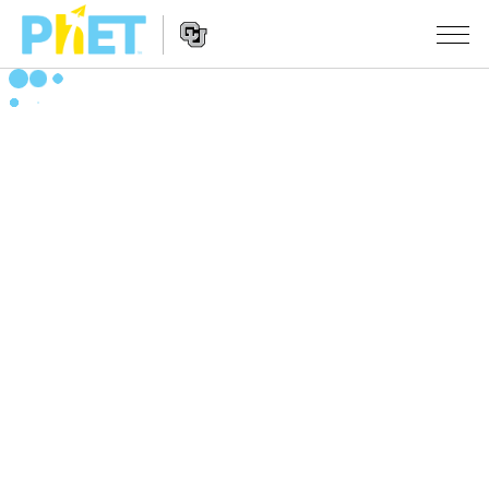
PhET
웹
사
웹
시뮬레이션
이
사
트
이
모든 심(Sims)
STUDIO
검
트
색
탐
About Studio
수업
물리학
색
Customizable Sims
수학 및 통계학
활동 검색
연구
Start a Free Trial
화학
당신의 활동을 공유하세요.
시도/주도권
Purchase a License
지구 및 우주
활동 기여 지침
포용적 디자인
로그인/등록
생물학
가상 워크숍
PhET 글로벌
로그인/등록
번역된 시뮬레이션
Professional Learning with PhET
Data Fluency