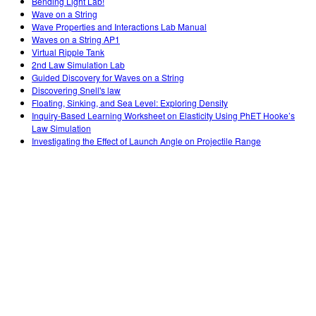
Bending Light Lab!
Wave on a String
Wave Properties and Interactions Lab Manual
Waves on a String AP1
Virtual Ripple Tank
2nd Law Simulation Lab
Guided Discovery for Waves on a String
Discovering Snell's law
Floating, Sinking, and Sea Level: Exploring Density
Inquiry-Based Learning Worksheet on Elasticity Using PhET Hooke’s
Law Simulation
Investigating the Effect of Launch Angle on Projectile Range