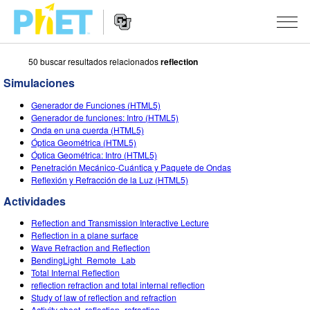
50 buscar resultados relacionados
reflection
Buscar
en
Simulaciones
el
Navegación
sitio
SIMULACIONES
Generador de Funciones (HTML5)
de
web
Generador de funciones: Intro (HTML5)
Sitio
de
Todas las Simulaciones
Onda en una cuerda (HTML5)
STUDIO
Web
PhET
Óptica Geométrica (HTML5)
Óptica Geométrica: Intro (HTML5)
Física
About Studio
ENSEÑANZA
Penetración Mecánico-Cuántica y Paquete de Ondas
Reflexión y Refracción de la Luz (HTML5)
Matemáticas y Estadísticas
Customizable Sims
Actividades
INVESTIGACIONES
Actividades
Química
Comienza una prueba gratuita
Comparte tus Actividades
INICIATIVAS
Reflection and Transmission Interactive Lecture
Tierra y Espacio
Comprar una licencia
Reflection in a plane surface
Guía para el Envío de Actividades
Diseño Inclusivo
INGRESAR / REGISTRARSE
Wave Refraction and Reflection
Biología
BendingLight_Remote_Lab
Talleres Virtuales
PhET Global
Total Internal Reflection
INGRESAR / REGISTRARSE
reflection refraction and total internal reflection
Simulaciones Traducidas
Aprendizaje Profesional con PhET
Data Fluency
Study of law of reflection and refraction
Activity sheet_reflection_refraction