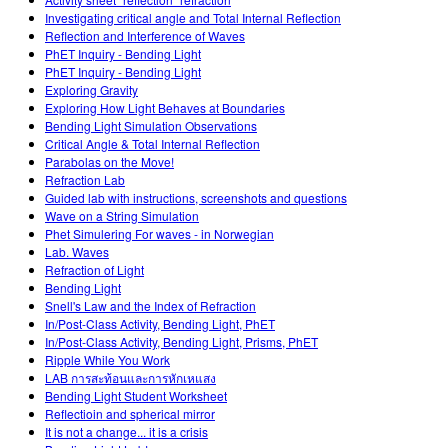
Customizable Sims
Enseñando con PhET
DEIB en Educación STEM
Investigating critical angle and Total Internal Reflection
Reflection and Interference of Waves
SceneryStack OSE
PhET Inquiry - Bending Light
PhET Inquiry - Bending Light
Reporte de Impacto
Exploring Gravity
Exploring How Light Behaves at Boundaries
Bending Light Simulation Observations
Critical Angle & Total Internal Reflection
Parabolas on the Move!
Refraction Lab
Guided lab with instructions, screenshots and questions
Wave on a String Simulation
Phet Simulering For waves - in Norwegian
Lab. Waves
Refraction of Light
Bending Light
Snell's Law and the Index of Refraction
In/Post-Class Activity, Bending Light, PhET
In/Post-Class Activity, Bending Light, Prisms, PhET
Ripple While You Work
LAB การสะท้อนและการหักเหแสง
Bending Light Student Worksheet
Reflectioin and spherical mirror
It is not a change... it is a crisis