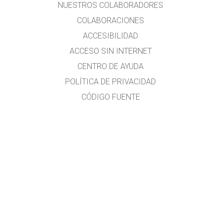
NUESTROS COLABORADORES
COLABORACIONES
ACCESIBILIDAD
ACCESO SIN INTERNET
CENTRO DE AYUDA
POLÍTICA DE PRIVACIDAD
CÓDIGO FUENTE
LICENCIA
PARA TRADUCTORES
CONTACTO
Traducido al idioma español por
Diana Berenice López Tavares
Investigadora en Física Educativa y formadora docente
Diana.LopezTavares@Colorado.edu
Guanajuato, México
Adriana Chisco