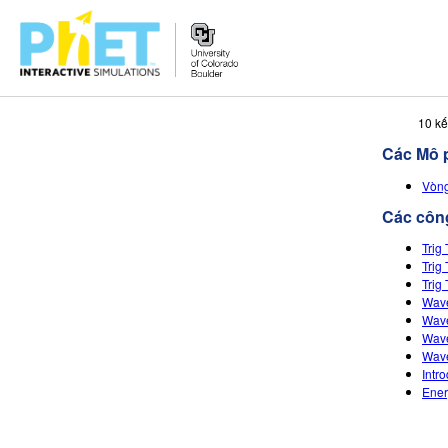
Tìm
10 kế
trên
Các Mô 
Website
PhET
Vòng
Các công
Trig 
Trig
Trig
Wave
Wave
Wave
Wave
Intr
Ener