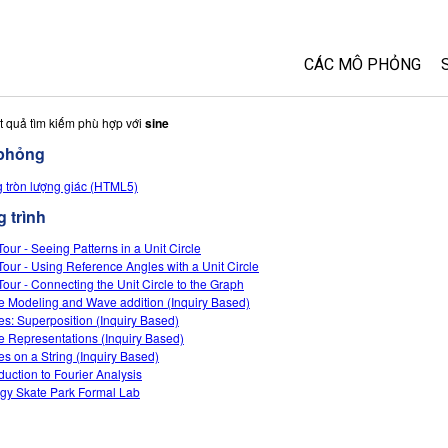
CÁC MÔ PHỎNG
Tất cả các Sim
t quả tìm kiếm phù hợp với
sine
phỏng
Vật lý
 tròn lượng giác (HTML5)
Toán và Thống kê
 trình
Hoá học
Trái đất và Không 
Tour - Seeing Patterns in a Unit Circle
 Tour - Using Reference Angles with a Unit Circle
Sinh học
 Tour - Connecting the Unit Circle to the Graph
 Modeling and Wave addition (Inquiry Based)
Các Mô phỏng đã 
s: Superposition (Inquiry Based)
Customizable Sim
 Representations (Inquiry Based)
s on a String (Inquiry Based)
oduction to Fourier Analysis
gy Skate Park Formal Lab