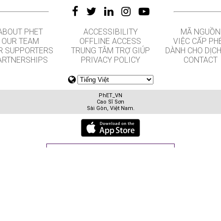
ABOUT PHET
ACCESSIBILITY
MÃ NGUỒN
OUR TEAM
OFFLINE ACCESS
VIỆC CẤP PH
R SUPPORTERS
TRUNG TÂM TRỢ GIÚP
DÀNH CHO DỊCH
ARTNERSHIPS
PRIVACY POLICY
CONTACT
PhET_VN
Cao Sĩ Sơn
Sài Gòn, Việt Nam.
GET APPS FOR SCHOOLS