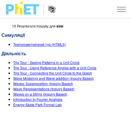
10 Результати пошуку для
sine
Пошук
на
Симуляції
сайті
Website
PhET
СИМУЛЯЦІЇ
Тригонометричний тур (HTML5)
Navigation
Діяльність
Всі симуляції
STUDIO
Trig Tour - Seeing Patterns in a Unit Circle
Фізика
About Studio
ВИКЛАДАННЯ
Trig Tour - Using Reference Angles with a Unit Circle
Trig Tour - Connecting the Unit Circle to the Graph
Математика
Customizable Sims
Знайди за класифікатором
ДОСЛІДЖЕННЯ
Wave Modeling and Wave addition (Inquiry Based)
Waves: Superposition (Inquiry Based)
Хімія
Start a Free Trial
Поділіться своїми розробками
Wave Representations (Inquiry Based)
ІНІЦІАТИВИ
Waves on a String (Inquiry Based)
Вивчення Землі
Purchase a License
Introduction to Fourier Analysis
Activity Contribution Guidelines
Інклюзія
УВІЙТИ / РЕЄСТРАІЦЯ
Energy Skate Park Formal Lab
Біологія
Virtual Workshops
PhET Global
УВІЙТИ / РЕЄСТРАІЦЯ
Перекладені симуляції
Professional Learning with PhET
Data Fluency