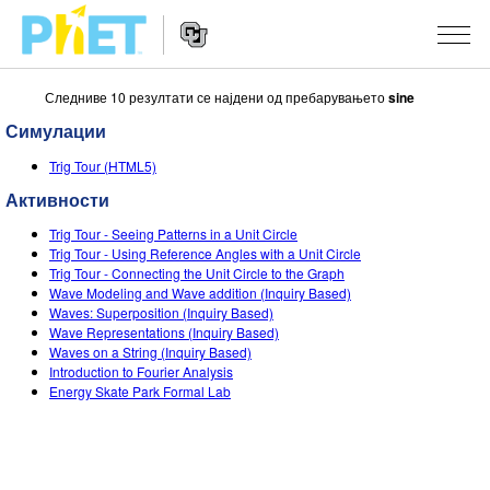
Следниве 10 резултати се најдени од пребарувањето
sine
Пребарај
ја
Симулации
PhET
Website
веб
СИМУЛАЦИИ
Trig Tour (HTML5)
Navigation
страната
Активности
All Sims
STUDIO
Trig Tour - Seeing Patterns in a Unit Circle
Физика
About Studio
НАСТАВА
Trig Tour - Using Reference Angles with a Unit Circle
Trig Tour - Connecting the Unit Circle to the Graph
Математика
Customizable Sims
Разгледај Активности
ИСТРАЖУВАЊА
Wave Modeling and Wave addition (Inquiry Based)
Waves: Superposition (Inquiry Based)
Хемија
Start a Free Trial
Споделете ги вашите активности
Wave Representations (Inquiry Based)
INITIATIVES
Waves on a String (Inquiry Based)
Географија
Purchase a License
Introduction to Fourier Analysis
Activity Contribution Guidelines
Inclusive Design
НАЈАВИ СЕ / РЕГИСТРИРАЈ СЕ
Energy Skate Park Formal Lab
Биологија
Virtual Workshops
PhET Global
НАЈАВИ СЕ / РЕГИСТРИРАЈ СЕ
Преведени симулации
Professional Learning with PhET
Data Fluency