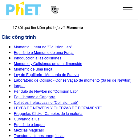
17 kết quả tìm kiếm phù hợp với
Momento
Tìm
trên
Các công trình
Website
Website
PhET
CÁC MÔ PHỎNG
Momento Linear no "Collision Lab"
Navigation
Equilíbrio e Momento de uma Força
Tất cả các Sim
Introducción a las colisiones
STUDIO
Momento y Colisiones en una dimensión
Momento de uma força
Vật lý
About Studio
DẠY HỌC
Ley de Equilibrio - Momento de Fuerza
Laboratório de Colisão - Conservação de momento (3a lei de Newton)
Toán và Thống kê
Customizable Sims
Hoạt động
NGHIÊN CỨU
torque
Pêndulo de Newton no "Collision Lab"
Hoá học
Start a Free Trial
Chia sẻ các hoạt động của bạn
SÁNG KIẾN
Equilibrando a Gangorra
Colisões Inelásticas no "Collision Lab"
Trái đất và Không gian
Purchase a License
Activity Contribution Guidelines
Inclusive Design
SIGN IN / REGISTER
LEYES DE NEWTON Y FUERZAS DE ROZAMIENTO
Preguntas Clicker Cambios de la materia
Sinh học
Virtual Workshops
PhET Global
Curvando a luz
Equilíbrio e torque
SIGN IN / REGISTER
Các Mô phỏng đã dịch
Professional Learning with PhET
Data Fluency
Mezclas Mágicas!
Transformaciones energéticas