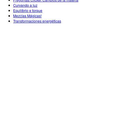
Customizable Sims
Teaching with PhET
DEIB in STEM Ed
Curvando a luz
Equilíbrio e torque
SceneryStack OSE
Mezclas Mágicas!
Transformaciones energéticas
Impact Report