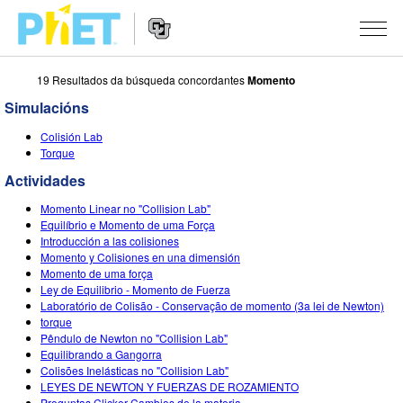
19 Resultados da búsqueda concordantes
Momento
Search
the
Simulacións
PhET
Website
Website
SIMULACIÓNS
Colisión Lab
Navigation
Torque
All Sims
STUDIO
Actividades
Física
About Studio
TEACHING
Momento Linear no "Collision Lab"
Equilíbrio e Momento de uma Força
Matemáticas
Customizable Sims
Explora as Actividades
INVESTIGACIÓNS
Introducción a las colisiones
Momento y Colisiones en una dimensión
Química
Start a Free Trial
Contribute an Activity
Momento de uma força
INITIATIVES
Ley de Equilibrio - Momento de Fuerza
Ciencias da Terra
Purchase a License
Laboratório de Colisão - Conservação de momento (3a lei de Newton)
Activity Contribution Guidelines
Inclusive Design
ENTRAR / REXISTRARSE
torque
Bioloxía
Pêndulo de Newton no "Collision Lab"
Virtual Workshops
PhET Global
Equilibrando a Gangorra
ENTRAR / REXISTRARSE
Colisões Inelásticas no "Collision Lab"
Simulacións traducidas
Professional Learning with PhET
Data Fluency
LEYES DE NEWTON Y FUERZAS DE ROZAMIENTO
Preguntas Clicker Cambios de la materia