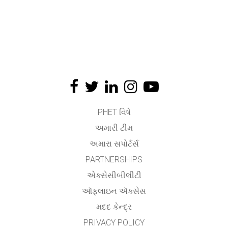
PHET વિષે
અમારી ટીમ
અમારા સપોર્ટર્સ
PARTNERSHIPS
એક્સેસીબીલીટી
ઑફલાઇન ઍક્સેસ
મદદ કેન્દ્ર
PRIVACY POLICY