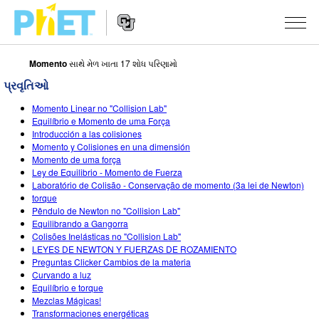
Momento
સાથે મેળ ખાતા 17 શોધ પરિણામો
PhET
વેબસાઇટ
પ્રવૃતિઓ
શોધો
Website
સિમ્યુલેશન્સ
Momento Linear no "Collision Lab"
Navigation
Equilíbrio e Momento de uma Força
બધા સિમ્સ
Introducción a las colisiones
STUDIO
Momento y Colisiones en una dimensión
Momento de uma força
ભૌતિકવિજ્ઞાન
About Studio
ભણાવવું
Ley de Equilibrio - Momento de Fuerza
Laboratório de Colisão - Conservação de momento (3a lei de Newton)
ગણિત
Customizable Sims
એક્ટિવિટીઝ બ્રાઉઝ કરો
સંશોધન
torque
Pêndulo de Newton no "Collision Lab"
રસાયણવિજ્ઞાન
Start a Free Trial
તમારી એક્ટિવિટીઝ શેર કરો
પહેલ
Equilibrando a Gangorra
Colisões Inelásticas no "Collision Lab"
અર્થ સાયન્સ
Purchase a License
Activity Contribution Guidelines
ઇંકલુઝિવ ડિઝાઇન
સાઇન ઇન કરો / નોંધણી કરો
LEYES DE NEWTON Y FUERZAS DE ROZAMIENTO
Preguntas Clicker Cambios de la materia
બાયોલોજી
વર્ચ્યુઅલ વર્કશોપ્સ
PhET ગ્લોબલ
Curvando a luz
Equilíbrio e torque
સાઇન ઇન કરો / નોંધણી કરો
ભાષાંતરીત સિમ્સ
Professional Learning with PhET
Data Fluency
Mezclas Mágicas!
Transformaciones energéticas