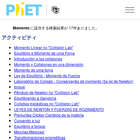
Momento
に該当する検索結果が 17件ありました。
Search
the
アクティビティ
PhET
Website
Website
シミュレーション
Momento Linear no "Collision Lab"
Navigation
Equilíbrio e Momento de uma Força
Introducción a las colisiones
All Sims
STUDIO
Momento y Colisiones en una dimensión
Momento de uma força
物理
About Studio
TEACHING
Ley de Equilibrio - Momento de Fuerza
Laboratório de Colisão - Conservação de momento (3a lei de Newton)
Customizable Sims
数学
アクティビティ一覧
研究
torque
Pêndulo de Newton no "Collision Lab"
Start a Free Trial
化学
Contribute an Activity
INITIATIVES
Equilibrando a Gangorra
Colisões Inelásticas no "Collision Lab"
Purchase a License
地球科学
Activity Contribution Guidelines
LEYES DE NEWTON Y FUERZAS DE ROZAMIENTO
Inclusive Design
ログイン / 登録
Preguntas Clicker Cambios de la materia
Virtual Workshops
生物
Curvando a luz
PhET Global
Equilíbrio e torque
ログイン / 登録
Professional Learning with PhET
Mezclas Mágicas!
翻訳版シミュレーション
Data Fluency
Transformaciones energéticas