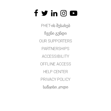
PHET-ᲘᲡ ᲨᲔᲡᲐᲮᲔᲑ
ᲩᲕᲔᲜᲘ ᲒᲣᲜᲓᲘ
OUR SUPPORTERS
PARTNERSHIPS
ACCESSIBILITY
OFFLINE ACCESS
HELP CENTER
PRIVACY POLICY
ᲡᲐᲬᲧᲘᲡᲘ ᲙᲝᲓᲘ
LICENSING
ᲛᲗᲐᲠᲒᲛᲜᲔᲚᲗᲐᲗᲕᲘᲡ
ᲙᲝᲜᲢᲐᲥᲢᲘ