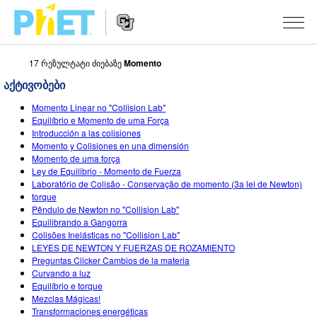
17 რეზულტატი ძიებაზე
Momento
Search
the
აქტივობები
PhET
Website
Website
ᲡᲘᲛᲣᲚᲐᲪᲘᲔᲑᲘ
Momento Linear no "Collision Lab"
Navigation
Equilíbrio e Momento de uma Força
All Sims
Introducción a las colisiones
STUDIO
Momento y Colisiones en una dimensión
Momento de uma força
ფიზიკა
About Studio
TEACHING
Ley de Equilibrio - Momento de Fuerza
Laboratório de Colisão - Conservação de momento (3a lei de Newton)
მათემატიკა
Customizable Sims
აქტივობების ჩამონათვალი
ᲙᲕᲚᲔᲕᲔᲑᲘ
torque
Pêndulo de Newton no "Collision Lab"
ქიმია
Start a Free Trial
გააზიარე შენი აქტივობები
INITIATIVES
Equilibrando a Gangorra
Colisões Inelásticas no "Collision Lab"
ბუნებისმეტყველება
Purchase a License
Activity Contribution Guidelines
Inclusive Design
ᲨᲔᲡᲕᲚᲐ / ᲠᲔᲒᲘᲡᲢᲠᲐᲪᲘᲐ
LEYES DE NEWTON Y FUERZAS DE ROZAMIENTO
Preguntas Clicker Cambios de la materia
ბიოლოგია
Virtual Workshops
PhET Global
Curvando a luz
Equilíbrio e torque
ᲨᲔᲡᲕᲚᲐ / ᲠᲔᲒᲘᲡᲢᲠᲐᲪᲘᲐ
თარგმნილი სიმ-ები
Professional Learning with PhET
Data Fluency
Mezclas Mágicas!
Transformaciones energéticas