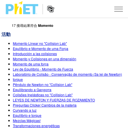
17 搜尋結果符合
Momento
搜
尋
活動
PhET
Website
教學
網
Momento Linear no "Collision Lab"
Navigation
Equilíbrio e Momento de uma Força
站
Introducción a las colisiones
所有模擬教材
STUDIO
Momento y Colisiones en una dimensión
Momento de uma força
About Studio
活動
物理
Ley de Equilibrio - Momento de Fuerza
Laboratório de Colisão - Conservação de momento (3a lei de Newton)
Customizable Sims
數學
瀏覽活動
研究
torque
Pêndulo de Newton no "Collision Lab"
Start a Free Trial
化學
分享您的活動
Equilibrando a Gangorra
倡議計劃
Colisões Inelásticas no "Collision Lab"
Purchase a License
地球科學
Activity Contribution Guidelines
LEYES DE NEWTON Y FUERZAS DE ROZAMIENTO
包容性輔助設計
登入 / 註冊
Preguntas Clicker Cambios de la materia
Curvando a luz
生物
Virtual Workshops
PhET 全球社群
Equilíbrio e torque
登入 / 註冊
Mezclas Mágicas!
Professional Learning with PhET
翻譯教學主題
Data Fluency
Transformaciones energéticas