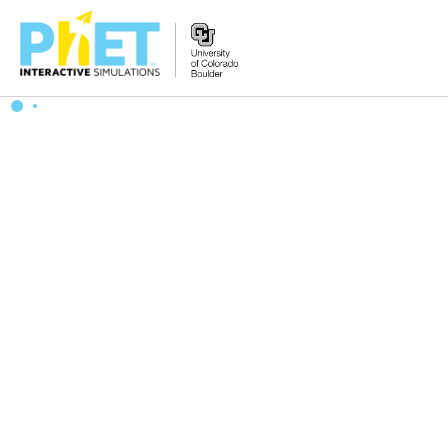
搜
尋
PhET
網
站