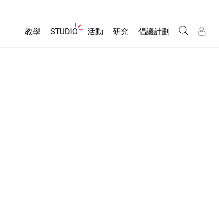
Website
教學
STUDIO
活動
研究
倡議計劃
Navigation
About Studio
所有模擬教材
瀏覽活動
包容性輔助設計
/
/
Customizable Sims
分享您的活動
PhET 全球社群
物理
Start a Free Trial
Activity Contribution Guidelines
Data Fluency
數學
Purchase a License
Virtual Workshops
DEIB in STEM Ed
化學
Professional Learning with PhET
SceneryStack OSE
地球科學
Teaching with PhET
Impact Report
生物
翻譯教學主題
Customizable Sims