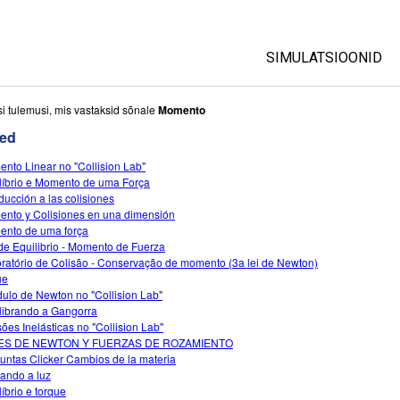
SIMULATSIOONID
All Sims
si tulemusi, mis vastaksid sõnale
Momento
ed
Füüsika
nto Linear no "Collision Lab"
Matemaatika
líbrio e Momento de uma Força
Keemia
oducción a las colisiones
nto y Colisiones en una dimensión
Maateadused
nto de uma força
Bioloogia
de Equilibrio - Momento de Fuerza
ratório de Colisão - Conservação de momento (3a lei de Newton)
Tõlgitud simulatsio
ue
ulo de Newton no "Collision Lab"
Customizable Sim
librando a Gangorra
sões Inelásticas no "Collision Lab"
ES DE NEWTON Y FUERZAS DE ROZAMIENTO
untas Clicker Cambios de la materia
ando a luz
líbrio e torque