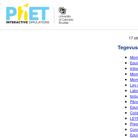
Search
17 ot
the
Tegevus
PhET
Website
Mome
Equi
Intr
Mome
Mome
Ley 
Labo
torq
Pênd
Equi
Coli
LEY
Preg
Curv
Equi