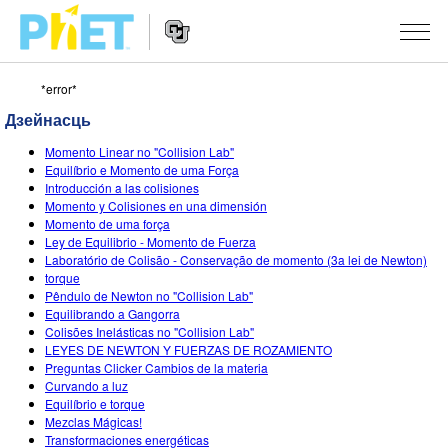
*error*
Пошук
PhET
Дзейнасць
сайта
Website
СІМУЛЯТАРЫ
Momento Linear no "Collision Lab"
Navigation
Equilíbrio e Momento de uma Força
All Sims
Introducción a las colisiones
STUDIO
Momento y Colisiones en una dimensión
Momento de uma força
Фізіка
About Studio
TEACHING
Ley de Equilibrio - Momento de Fuerza
Laboratório de Colisão - Conservação de momento (3a lei de Newton)
Матэматыка
Customizable Sims
Агляд мерапрыемстваў
ДАСЛЕДАВАННІ
torque
Pêndulo de Newton no "Collision Lab"
Хімія
Start a Free Trial
Мой удзел
INITIATIVES
Equilibrando a Gangorra
Colisões Inelásticas no "Collision Lab"
Навукі аб Зямлі
Purchase a License
Activity Contribution Guidelines
Inclusive Design
УВАХОД / РЭГІСТРАЦЫЯ
LEYES DE NEWTON Y FUERZAS DE ROZAMIENTO
Preguntas Clicker Cambios de la materia
Біялогія
Virtual Workshops
PhET Global
Curvando a luz
Equilíbrio e torque
УВАХОД / РЭГІСТРАЦЫЯ
Перакладзеныя сімулятары
Professional Learning with PhET
Data Fluency
Mezclas Mágicas!
Transformaciones energéticas