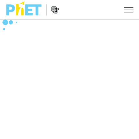
Search
the
PhET
Website
Website
シミュレーション
Navigation
All Sims
STUDIO
物理
About Studio
TEACHING
Customizable Sims
数学
アクティビティ一覧
研究
Start a Free Trial
化学
Contribute an Activity
INITIATIVES
Purchase a License
地球科学
Activity Contribution Guidelines
Inclusive Design
ログイン / 登録
Virtual Workshops
生物
PhET Global
ログイン / 登録
Professional Learning with PhET
翻訳版シミュレーション
Data Fluency