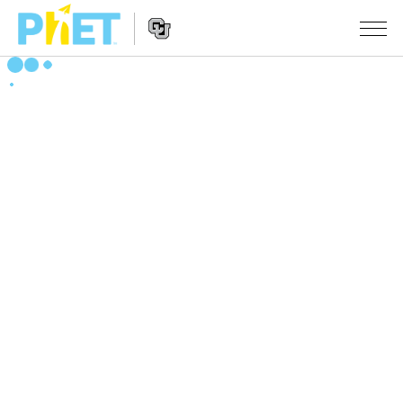
Search
the
PhET
Website
Website
シミュレーション
Navigation
All Sims
STUDIO
物理
About Studio
TEACHING
Customizable Sims
数学
アクティビティ一覧
研究
Start a Free Trial
化学
Contribute an Activity
INITIATIVES
Purchase a License
地球科学
Activity Contribution Guidelines
Inclusive Design
ログイン / 登録
Virtual Workshops
生物
PhET Global
ログイン / 登録
Professional Learning with PhET
翻訳版シミュレーション
Data Fluency