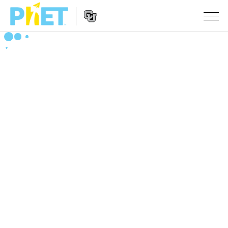
Search
the
PhET
Website
Website
シミュレーション
Navigation
All Sims
STUDIO
物理
About Studio
TEACHING
Customizable Sims
数学
アクティビティ一覧
研究
Start a Free Trial
化学
Contribute an Activity
INITIATIVES
Purchase a License
地球科学
Activity Contribution Guidelines
Inclusive Design
ログイン / 登録
Virtual Workshops
生物
PhET Global
ログイン / 登録
Professional Learning with PhET
翻訳版シミュレーション
Data Fluency