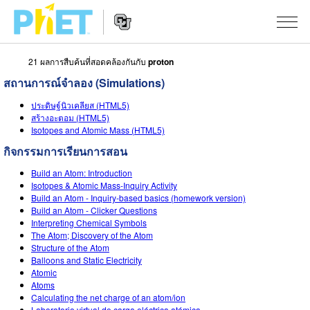
21 ผลการสืบค้นที่สอดคล้องกันกับ
proton
สืบค้น
สถานการณ์จำลอง (Simulations)
ภายใน
Website
เว็บไซต์
สถานการณ์จำลอง
ประดิษฐ์นิวเคลียส (HTML5)
Navigation
ของ
สร้างอะตอม (HTML5)
Isotopes and Atomic Mass (HTML5)
PhET
All Sims
STUDIO
กิจกรรมการเรียนการสอน
About Studio
TEACHING
ฟิสิกส์
Build an Atom: Introduction
Isotopes & Atomic Mass-Inquiry Activity
Customizable Sims
ค้นหากิจกรรม
งานวิจัย
คณิตศาสตร์
Build an Atom - Inquiry-based basics (homework version)
Build an Atom - Clicker Questions
Start a Free Trial
ร่วมแบ่งปันกิจกรรม
INITIATIVES
เคมี
Interpreting Chemical Symbols
The Atom; Discovery of the Atom
Purchase a License
Structure of the Atom
Activity Contribution Guidelines
Inclusive Design
เข้าสู่ระบบ / สมัครเพื่อเข้าใช้ระบบ
วิทยาศาสตร์ของโลก
Balloons and Static Electricity
Atomic
Virtual Workshops
PhET Global
ชีววิทยา
Atoms
เข้าสู่ระบบ / สมัครเพื่อเข้าใช้ระบบ
Calculating the net charge of an atom/ion
Professional Learning with PhET
Data Fluency
Laboratorio virtual de carga eléctrica atómica