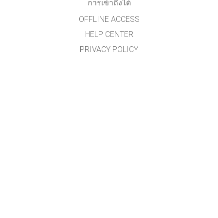
การเข้าถึงได้
OFFLINE ACCESS
HELP CENTER
PRIVACY POLICY
รหัสต้นฉบับ (SOURCE CODE)
ข้อกำหนดลิขสิทธิ์
สำหรับผู้แปลภาษา
ติดต่อทีมงาน PHET
ผู้ช่วยศาสตราจารย์ ดร.นิวัฒน์ ศรีสวัสดิ์
กลุ่มวิจัยการศึกษาวิทยาศาสตร์และเทคโนโลยีแนวใหม่
สาขาวิชาวิทยาศาสตร์ศึกษา คณะศึกษาศาสตร์
มหาวิทยาลัยขอนแก่น
(สนับสนุนโดยสำนักงานเลขานุการกองทุนพัฒนาเทคโนโลยีเพื่อการศึกษา กระทรวง
ศึกษาธิการ)