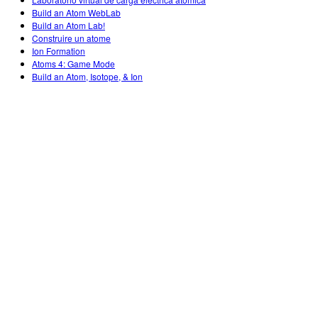
สถานการณ์จำลองที่แปลภาษาแล้ว
Build an Atom WebLab
Teaching with PhET
DEIB in STEM Ed
Build an Atom Lab!
Customizable Sims
Construire un atome
SceneryStack OSE
Ion Formation
Atoms 4: Game Mode
Impact Report
Build an Atom, Isotope, & Ion