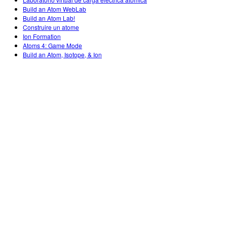
Customizable Sims
Teaching with PhET
DEIB in STEM Ed
Build an Atom WebLab
Build an Atom Lab!
SceneryStack OSE
Construire un atome
Ion Formation
Impact Report
Atoms 4: Game Mode
Build an Atom, Isotope, & Ion