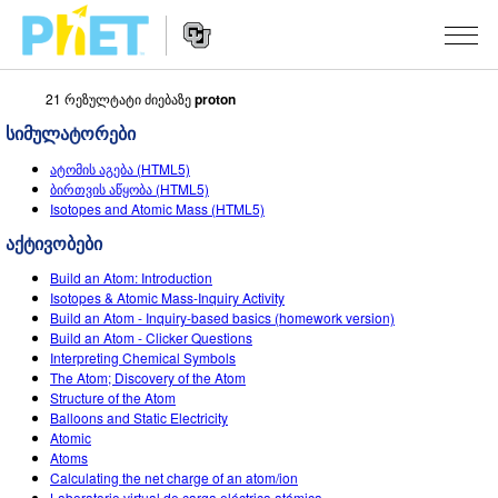
21 რეზულტატი ძიებაზე
proton
Search
the
სიმულატორები
PhET
Website
Website
ᲡᲘᲛᲣᲚᲐᲪᲘᲔᲑᲘ
ატომის აგება (HTML5)
Navigation
ბირთვის აწყობა (HTML5)
All Sims
Isotopes and Atomic Mass (HTML5)
STUDIO
აქტივობები
ფიზიკა
About Studio
TEACHING
Build an Atom: Introduction
მათემატიკა
Customizable Sims
აქტივობების ჩამონათვალი
ᲙᲕᲚᲔᲕᲔᲑᲘ
Isotopes & Atomic Mass-Inquiry Activity
Build an Atom - Inquiry-based basics (homework version)
ქიმია
Start a Free Trial
გააზიარე შენი აქტივობები
Build an Atom - Clicker Questions
INITIATIVES
Interpreting Chemical Symbols
ბუნებისმეტყველება
Purchase a License
The Atom; Discovery of the Atom
Activity Contribution Guidelines
Inclusive Design
ᲨᲔᲡᲕᲚᲐ / ᲠᲔᲒᲘᲡᲢᲠᲐᲪᲘᲐ
Structure of the Atom
ბიოლოგია
Balloons and Static Electricity
Virtual Workshops
PhET Global
Atomic
ᲨᲔᲡᲕᲚᲐ / ᲠᲔᲒᲘᲡᲢᲠᲐᲪᲘᲐ
Atoms
თარგმნილი სიმ-ები
Professional Learning with PhET
Data Fluency
Calculating the net charge of an atom/ion
Laboratorio virtual de carga eléctrica atómica