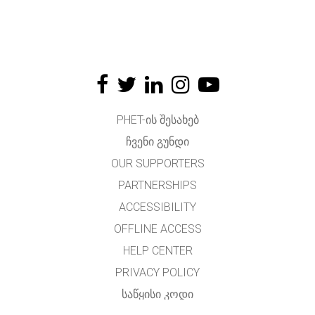
PHET-ᲘᲡ ᲨᲔᲡᲐᲮᲔᲑ
ᲩᲕᲔᲜᲘ ᲒᲣᲜᲓᲘ
OUR SUPPORTERS
PARTNERSHIPS
ACCESSIBILITY
OFFLINE ACCESS
HELP CENTER
PRIVACY POLICY
ᲡᲐᲬᲧᲘᲡᲘ ᲙᲝᲓᲘ