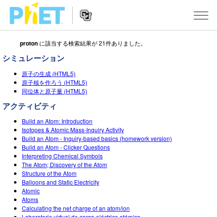
proton
に該当する検索結果が 21件ありました。
Search
the
シミュレーション
PhET
Website
Website
シミュレーション
原子の生成 (HTML5)
Navigation
原子核を作ろう (HTML5)
同位体と原子量 (HTML5)
All Sims
STUDIO
アクティビティ
物理
About Studio
TEACHING
Build an Atom: Introduction
Customizable Sims
数学
Isotopes & Atomic Mass-Inquiry Activity
アクティビティ一覧
研究
Build an Atom - Inquiry-based basics (homework version)
Start a Free Trial
Build an Atom - Clicker Questions
化学
Contribute an Activity
INITIATIVES
Interpreting Chemical Symbols
Purchase a License
The Atom; Discovery of the Atom
地球科学
Activity Contribution Guidelines
Inclusive Design
ログイン / 登録
Structure of the Atom
Balloons and Static Electricity
Virtual Workshops
生物
PhET Global
Atomic
Atoms
ログイン / 登録
Professional Learning with PhET
翻訳版シミュレーション
Data Fluency
Calculating the net charge of an atom/ion
Laboratorio virtual de carga eléctrica atómica