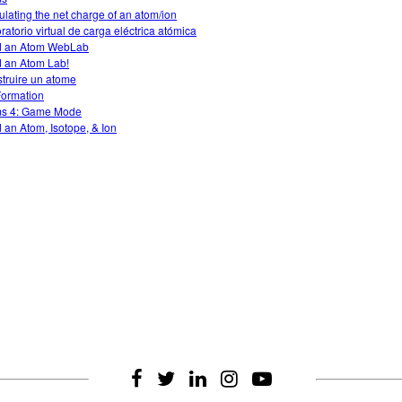
ulating the net charge of an atom/ion
ratorio virtual de carga eléctrica atómica
d an Atom WebLab
d an Atom Lab!
truire un atome
Formation
s 4: Game Mode
d an Atom, Isotope, & Ion