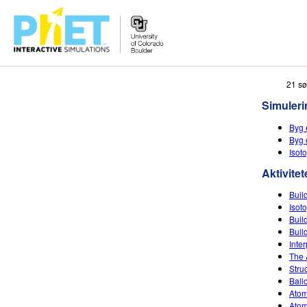
Søg
21 sø
PhET-
Simuleri
hjemmesiden
Byg 
Byg 
Isot
Aktivitet
Buil
Isot
Buil
Buil
Inte
The 
Stru
Ballo
Atom
Ato