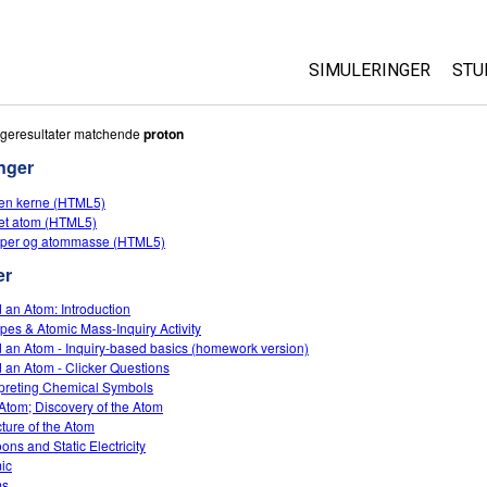
SIMULERINGER
STU
Alle simuleringer
Ab
geresultater matchende
proton
Cu
nger
Fysik
St
en kerne (HTML5)
Matematik og statist
et atom (HTML5)
Pu
Kemi
oper og atommasse (HTML5)
Jord og rum
er
Biologi
d an Atom: Introduction
opes & Atomic Mass-Inquiry Activity
Oversatte simulering
d an Atom - Inquiry-based basics (homework version)
Customizable Sims
d an Atom - Clicker Questions
rpreting Chemical Symbols
Atom; Discovery of the Atom
cture of the Atom
ons and Static Electricity
ic
ms