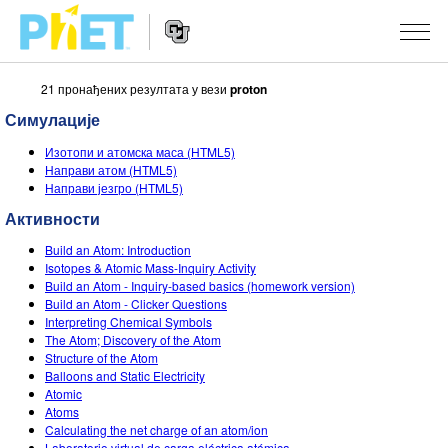
21 пронађених резултата у вези
proton
Претрага
PhET
Симулације
вебсајта
Website
СИМУЛАЦИЈЕ
Изотопи и атомска маса (HTML5)
Navigation
Направи атом (HTML5)
Све симулације
Направи језгро (HTML5)
STUDIO
Активности
Физика
About Studio
УЧЕЊЕ
Build an Atom: Introduction
Математика & Статистика
Customizable Sims
Претражи активности
ИСТРАЖИВАЊА
Isotopes & Atomic Mass-Inquiry Activity
Build an Atom - Inquiry-based basics (homework version)
Хемија
Start a Free Trial
Подели своје активности
Build an Atom - Clicker Questions
ИНИЦИЈАТИВЕ
Interpreting Chemical Symbols
Земља& Свемир
Purchase a License
The Atom; Discovery of the Atom
Activity Contribution Guidelines
Инклузивни дизајн
ПРИЈАВИТЕ СЕ / РЕГИСТРУЈТЕ СЕ
Structure of the Atom
Биологија
Balloons and Static Electricity
Виртуелне радионице
PhET Глобал
Atomic
ПРИЈАВИТЕ СЕ / РЕГИСТРУЈТЕ СЕ
Atoms
Преведене симулације
Professional Learning with PhET
Data Fluency
Calculating the net charge of an atom/ion
Laboratorio virtual de carga eléctrica atómica