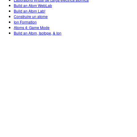
Customizable Sims
Teaching with PhET
DEIB in STEM Ed
Build an Atom WebLab
Build an Atom Lab!
SceneryStack OSE
Construire un atome
Ion Formation
Impact Report
Atoms 4: Game Mode
Build an Atom, Isotope, & Ion