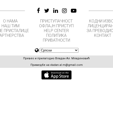
О НАМА
ПРИСТУПАЧНОСТ
КОДНИ ИЗВ
НАШ ТИМ
ОФЛАЈН ПРИСТУП
ЛИЦЕНЦИРА
Е ПРИСТАЛИЦЕ
HELP CENTER
ЗА ПРЕВОДИ
АРТНЕРСТВА
ПОЛИТИКА
КОНТАКТ
ПРИВАТНОСТИ
Превео и прилагодио Владан Ал. Младеновић
Примедбе на
vladan.al.m@gmail.com
GET APPS FOR SCHOOLS