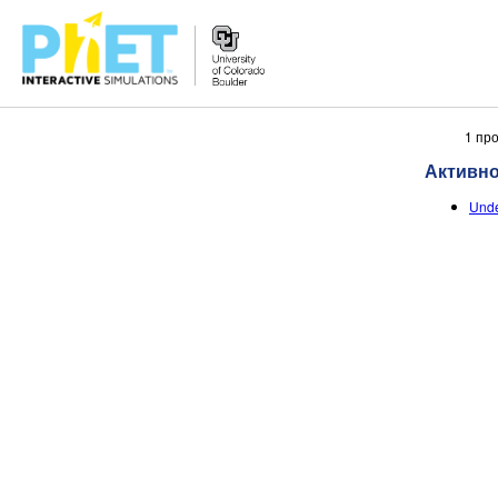
Претрага
1 пр
PhET
Активн
вебсајта
Unde