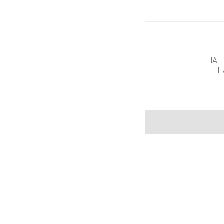
НАШ
П