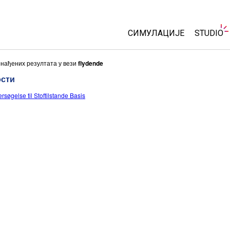
СИМУЛАЦИЈЕ
STUDIO
Све симулације
About S
онађених резултата у вези
flydende
Custom
ости
Физика
Start a 
rsøgelse til Stoftilstande Basis
Математика & Статистик
Purchas
Хемија
Земља& Свемир
Биологија
Преведене симулације
Customizable Sims