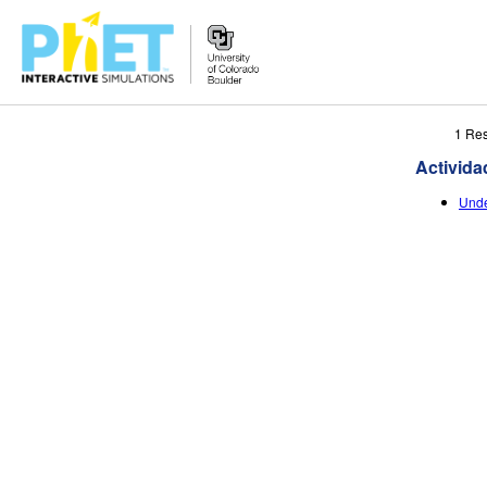
Search
1 Re
the
Activida
PhET
Website
Unde