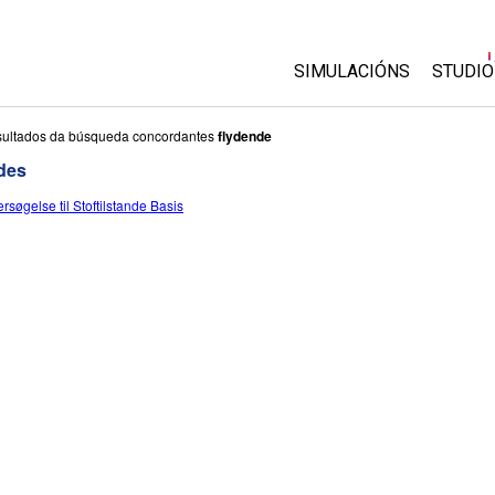
SIMULACIÓNS
STUDIO
All Sims
About
sultados da búsqueda concordantes
flydende
Custo
des
Física
Start 
rsøgelse til Stoftilstande Basis
Matemáticas
Purch
Química
Ciencias da Terra
Bioloxía
Simulacións traducidas
Customizable Sims