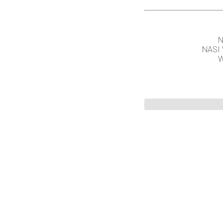
N
NASI
W