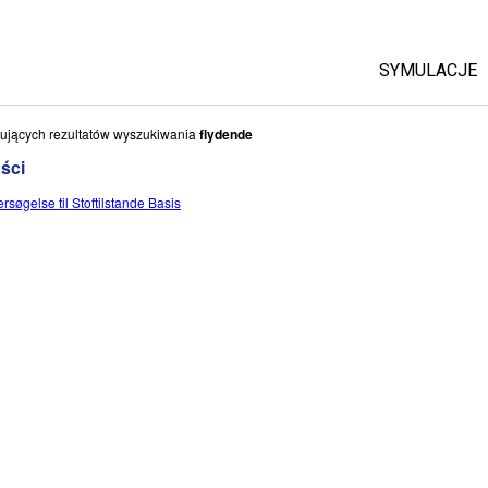
SYMULACJE
Wszystkie
ujących rezultatów wyszukiwania
flydende
ści
Fizyka
rsøgelse til Stoftilstande Basis
Matematyka 
Chemia
Ziemia i K
Biologia
Przetłumac
Customizab