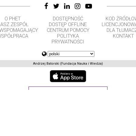
O PHET
DOSTĘPNOŚĆ
KOD ŹRÓDŁO
ASZ ZESPÓŁ
DOSTĘP OFFLINE
LICENCJONOW
 WSPOMAGAJĄCY
CENTRUM POMOCY
DLA TŁUMAC
SPÓŁPRACA
POLITYKA
KONTAKT
PRYWATNOŚCI
Andrzej Batorski (Fundacja Nauka i Wiedza)
GET APPS FOR SCHOOLS