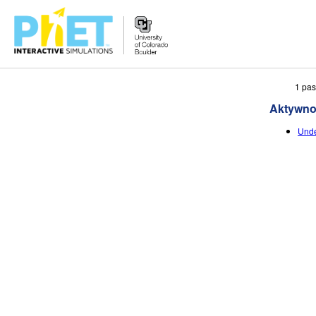
Przeszukaj
1 pas
witrynę
Aktywno
PhET
Unde