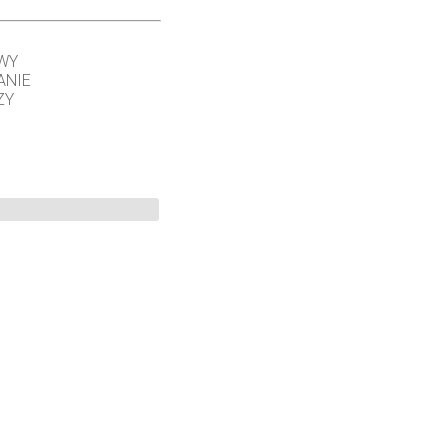
WY
ANIE
ZY
©
2026 University of Colorado.