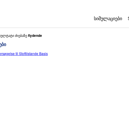
ᲡᲘᲛᲣᲚᲐᲪᲘᲔᲑᲘ
All Sims
ზულტატი ძიებაზე
flydende
ები
ფიზიკა
rsøgelse til Stoftilstande Basis
მათემატიკა
ქიმია
ბუნებისმეტყვ
ბიოლოგია
თარგმნილი სი
Customizable 