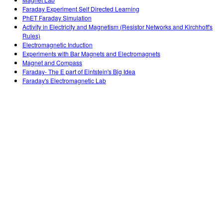
Customizable Sims
Teaching with PhET
DEIB in STEM Ed
Faraday Experiment Self Directed Learning
PhET Faraday Simulation
SceneryStack OSE
Activity in Electricity and Magnetism (Resistor Networks and Kirchhoff's
Rules)
Impact Report
Electromagnetic Induction
Experiments with Bar Magnets and Electromagnets
Magnet and Compass
Faraday- The E part of Eintstein's Big Idea
Faraday's Electromagnetic Lab