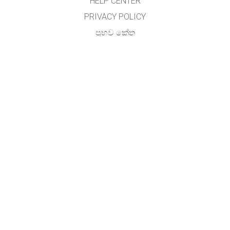
HELP CENTER
PRIVACY POLICY
ප්‍රභව කේත
බලය ලබා දීම
භාෂා පරිවර්තකයින් සඳහා
අමතන්න
අතුල විජේසේකර, (හාලිඇල පරිගණක සම්පත් මධ්‍යස්ථානය)
ජාතික අධ්‍යාපන ආයතනය,
මහරගම ,
ශ්‍රී ලංකාව.
GET APPS FOR SCHOOLS