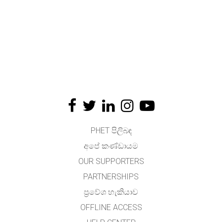
PHET පිලිබඳ
අපේ කණ්ඩායම
OUR SUPPORTERS
PARTNERSHIPS
ප්‍රවේශ හැකියාව
OFFLINE ACCESS