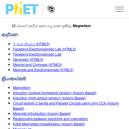
22 ඔබගේ සෙවීම සදහා ගැලපෙන ප්‍රතිඵල
Magnetism
PhET
වෙබ්
ආදර්ශන
අඩවිය
Website
සොයන්න
අනුහුරුකරණ
ෆැරඩේ නියමය (HTML5)
Navigation
Faraday's Electromagnetic Lab (HTML5)
All Sims
Faraday's Electromagnetic Lab
STUDIO
Generator (HTML5)
Magnet and Compass (HTML5)
භොතික විද්‍යාව
About Studio
TEACHING
Magnets and Electromagnets (HTML5)
ගණිතය
Customizable Sims
ක්‍රියාකාරකම් සෙවීම
පර්යේෂණ
ක්‍රියාකාරකම්
රසායන විද්‍යාව
Start a Free Trial
ඔබගේ ක්‍රියාකාරකම් බෙදාගන්න
Magnetism
INITIATIVES
Induction (college homework version) (Inquiry Based)
භූගෝල විද්‍යාව
Purchase a License
Induction (high school version) (Inquiry Based)
Activity Contribution Guidelines
Inclusive Design
පුරන්න / ලියාපදිංචි වන්න
Circuit activity 2 Series and Parallel Circuits using only CCK (Inquiry
ජීව විද්‍යාව
Based)
Virtual Workshops
PhET Global
Magnets-Introduction (Inquiry Based)
පුරන්න / ලියාපදිංචි වන්න
Relationship between electricity and magnetism
පරිවර්තනය කරනලද අනුහුරුකරණ
Professional Learning with PhET
Data Fluency
Initial Magnetism Investigation (Inquiry Based)
Magnet Lab