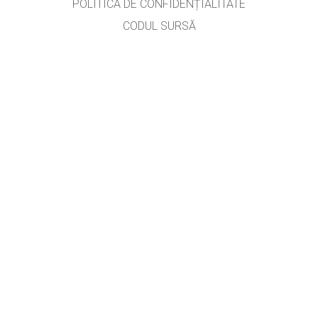
POLITICA DE CONFIDENȚIALITATE
CODUL SURSĂ
LICENȚIERE
PENTRU TRADUCĂTORI
CONTACT
prof. Roman Iuliana,
aurelian_iuliana@yahoo.com
, versiunea #2714
GET APPS FOR SCHOOLS