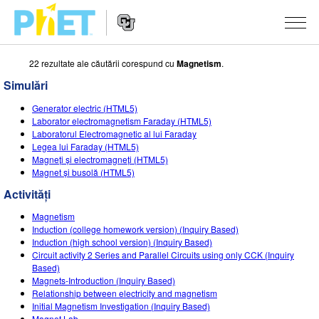
22 rezultate ale căutării corespund cu
Magnetism
.
Căutați
pe
Simulări
site-
Navigarea
ul
SIMULĂRI
Generator electric (HTML5)
principală
PhET
Laborator electromagnetism Faraday (HTML5)
a
Toate simulările
Laboratorul Electromagnetic al lui Faraday
STUDIO
website-
Legea lui Faraday (HTML5)
ului
Magneți și electromagneți (HTML5)
Fizică
About Studio
DESPRE PREDARE
Magnet și busolă (HTML5)
Matematică și Statistică
Customizable Sims
Activități
CERCETARE
Activități
Chimie
Start a Free Trial
Contribuiți cu o activitate
Magnetism
INIȚIATIVE
Induction (college homework version) (Inquiry Based)
Științele Pământului și ale Spațiului
Purchase a License
Induction (high school version) (Inquiry Based)
Ghid privind contribuția la activități
Design incluziv
AUTENTIFICARE / ÎNREGISTRARE
Circuit activity 2 Series and Parallel Circuits using only CCK (Inquiry
Biologie
Based)
Workshopuri virtuale
PhET Global
Magnets-Introduction (Inquiry Based)
AUTENTIFICARE / ÎNREGISTRARE
Relationship between electricity and magnetism
Simulări traduse
Professional Learning with PhET
Data Fluency
Initial Magnetism Investigation (Inquiry Based)
Magnet Lab