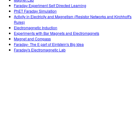
Customizable Sims
Teaching with PhET
DEIA în Educația STEM
Faraday Experiment Self Directed Learning
PhET Faraday Simulation
SceneryStack OSE
Activity in Electricity and Magnetism (Resistor Networks and Kirchhoff's
Rules)
Impact Report
Electromagnetic Induction
Experiments with Bar Magnets and Electromagnets
Magnet and Compass
Faraday- The E part of Eintstein's Big Idea
Faraday's Electromagnetic Lab