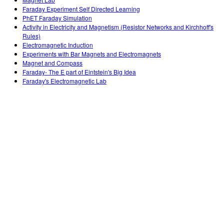
Customizable Sims
Teaching with PhET
DEIB na STEM Ed
Faraday Experiment Self Directed Learning
PhET Faraday Simulation
SceneryStack OSE
Activity in Electricity and Magnetism (Resistor Networks and Kirchhoff's
Rules)
Relatório de Impacto
Electromagnetic Induction
Experiments with Bar Magnets and Electromagnets
Magnet and Compass
Faraday- The E part of Eintstein's Big Idea
Faraday's Electromagnetic Lab