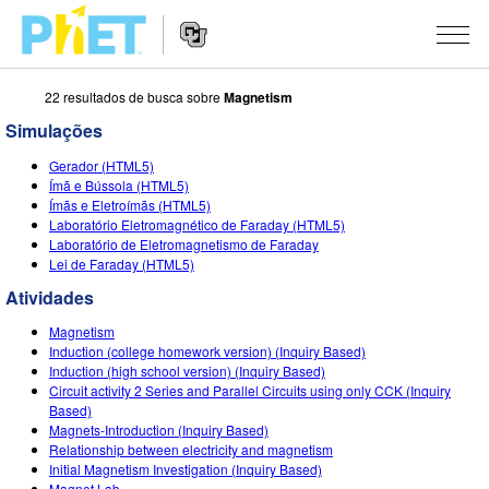
22 resultados de busca sobre
Magnetism
Busca
no
Simulações
Portal
Navegação
PhET
SIMULAÇÕES
Gerador (HTML5)
no
Ímã e Bússola (HTML5)
Portal
Todas as Sims
Ímãs e Eletroímãs (HTML5)
STUDIO
Laboratório Eletromagnético de Faraday (HTML5)
Laboratório de Eletromagnetismo de Faraday
Física
About Studio
ENSINO
Lei de Faraday (HTML5)
Matemática & Estatística
Customizable Sims
Atividades
PESQUISA
Atividades
Química
Inicie seu Teste Grátis
Envie sua Atividade
Magnetism
INICIATIVAS
Induction (college homework version) (Inquiry Based)
Terra & Espaço
Adquira uma Licença
Induction (high school version) (Inquiry Based)
Orientações para Contribuição de Atividade
Design Inclusivo
ENTRE/REGISTRE-SE
Circuit activity 2 Series and Parallel Circuits using only CCK (Inquiry
Biologia
Based)
Oficinas Virtuais
PhET Global
Magnets-Introduction (Inquiry Based)
ENTRE/REGISTRE-SE
Relationship between electricity and magnetism
Traduzir Sims
Professional Learning with PhET
Fluência em Dados
Initial Magnetism Investigation (Inquiry Based)
Magnet Lab