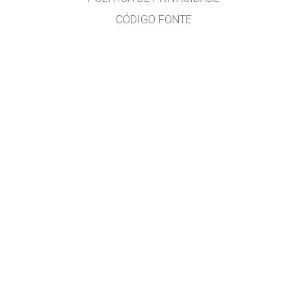
CÓDIGO FONTE
LICENCIAMENTO
PARA TRADUTORES
CONTATE-NOS
versão em português do Brasil por Alexandre R. Soares
GET APPS FOR SCHOOLS