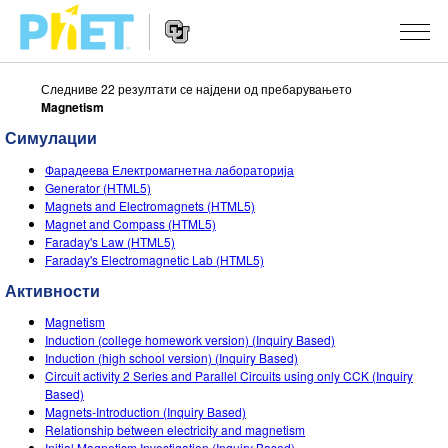
Следниве 22 резултати се најдени од пребарувањето
Пребарај
Magnetism
ја
PhET
Симулации
Website
веб
СИМУЛАЦИИ
Navigation
страната
Фарадеева Електромагнетна лабораторија
All Sims
Generator (HTML5)
STUDIO
Magnets and Electromagnets (HTML5)
Magnet and Compass (HTML5)
Физика
About Studio
НАСТАВА
Faraday's Law (HTML5)
Faraday's Electromagnetic Lab (HTML5)
Математика
Customizable Sims
Разгледај Активности
ИСТРАЖУВАЊА
Активности
Хемија
Start a Free Trial
Споделете ги вашите активности
INITIATIVES
Magnetism
Географија
Purchase a License
Induction (college homework version) (Inquiry Based)
Activity Contribution Guidelines
Inclusive Design
НАЈАВИ СЕ / РЕГИСТРИРАЈ СЕ
Induction (high school version) (Inquiry Based)
Биологија
Circuit activity 2 Series and Parallel Circuits using only CCK (Inquiry
Virtual Workshops
PhET Global
Based)
НАЈАВИ СЕ / РЕГИСТРИРАЈ СЕ
Magnets-Introduction (Inquiry Based)
Преведени симулации
Professional Learning with PhET
Data Fluency
Relationship between electricity and magnetism
Initial Magnetism Investigation (Inquiry Based)