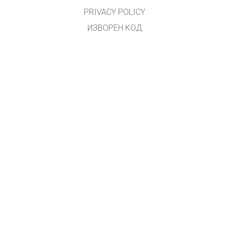
PRIVACY POLICY
ИЗВОРЕН КОД
ЛИЦЕНЦИРАЊЕ
ЗА ПРЕВЕДУВАЧИ
КОНТАКТ
Преводот на македонски јазик го направи
Зоран Христовски
.
(
zoki.hristovski@gmail.com
)
GET APPS FOR SCHOOLS