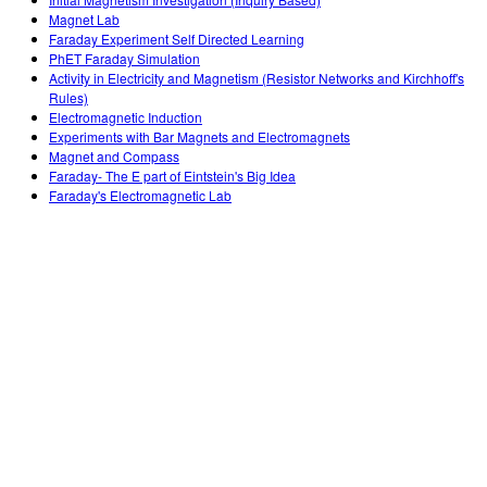
Customizable Sims
Teaching with PhET
DEIB in STEM Ed
Magnet Lab
Faraday Experiment Self Directed Learning
SceneryStack OSE
PhET Faraday Simulation
Activity in Electricity and Magnetism (Resistor Networks and Kirchhoff's
Impact Report
Rules)
Electromagnetic Induction
Experiments with Bar Magnets and Electromagnets
Magnet and Compass
Faraday- The E part of Eintstein's Big Idea
Faraday's Electromagnetic Lab