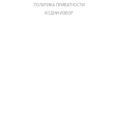
ПОЛИТИКА ПРИВАТНОСТИ
КОДНИ ИЗВОР
ЛИЦЕНЦИРАЊЕ
ЗА ПРЕВОДИОЦЕ
КОНТАКТ
Превео и прилагодио Владан Ал. Младеновић
Примедбе на
vladan.al.m@gmail.com
GET APPS FOR SCHOOLS