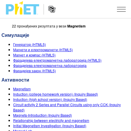
22 пронађених резултата у вези
Magnetism
Претрага
PhET
Симулације
вебсајта
Website
СИМУЛАЦИЈЕ
Генератор (HTML5)
Navigation
Магнети и електромагнети (HTML5)
Све симулације
Магнет и компас (HTML5)
STUDIO
Фарадејева електромагнетна лабораторија (HTML5)
Фарадејева електромагнетна лабораторија
Физика
About Studio
УЧЕЊЕ
Фарадејев закон (HTML5)
Математика & Статистика
Customizable Sims
Претражи активности
ИСТРАЖИВАЊА
Активности
Хемија
Start a Free Trial
Подели своје активности
Magnetism
ИНИЦИЈАТИВЕ
Induction (college homework version) (Inquiry Based)
Земља& Свемир
Purchase a License
Induction (high school version) (Inquiry Based)
Activity Contribution Guidelines
Инклузивни дизајн
ПРИЈАВИТЕ СЕ / РЕГИСТРУЈТЕ СЕ
Circuit activity 2 Series and Parallel Circuits using only CCK (Inquiry
Биологија
Based)
Виртуелне радионице
PhET Глобал
Magnets-Introduction (Inquiry Based)
ПРИЈАВИТЕ СЕ / РЕГИСТРУЈТЕ СЕ
Relationship between electricity and magnetism
Преведене симулације
Professional Learning with PhET
Data Fluency
Initial Magnetism Investigation (Inquiry Based)
Magnet Lab