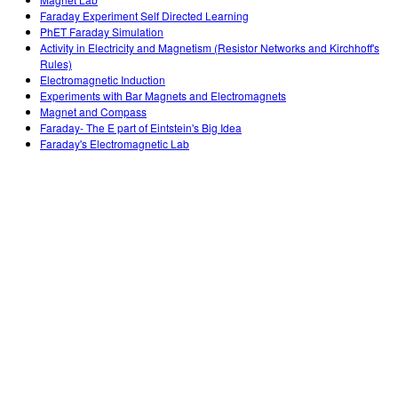
Customizable Sims
Teaching with PhET
DEIB in STEM Ed
Faraday Experiment Self Directed Learning
PhET Faraday Simulation
SceneryStack OSE
Activity in Electricity and Magnetism (Resistor Networks and Kirchhoff's
Rules)
Impact Report
Electromagnetic Induction
Experiments with Bar Magnets and Electromagnets
Magnet and Compass
Faraday- The E part of Eintstein's Big Idea
Faraday's Electromagnetic Lab