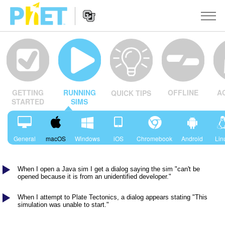
PhET
වෙබ්
අඩවිය
Website
සොයන්න
අනුහුරුකරණ
Navigation
OFFLINE
A
GETTING
RUNNING
QUICK TIPS
All Sims
STUDIO
STARTED
SIMS
භොතික විද්‍යාව
About Studio
TEACHING
ගණිතය
Customizable Sims
ක්‍රියාකාරකම් සෙවීම
පර්යේෂණ
General
macOS
Windows
iOS
Chromebook
Android
Lin
රසායන විද්‍යාව
Start a Free Trial
ඔබගේ ක්‍රියාකාරකම් බෙදාගන්න
INITIATIVES
භූගෝල විද්‍යාව
When I open a Java sim I get a dialog saying the sim "can't be
Purchase a License
Activity Contribution Guidelines
Inclusive Design
පුරන්න / ලියාපදිංචි වන්න
opened because it is from an unidentified developer."
ජීව විද්‍යාව
Virtual Workshops
PhET Global
When I attempt to Plate Tectonics, a dialog appears stating "This
පුරන්න / ලියාපදිංචි වන්න
simulation was unable to start."
පරිවර්තනය කරනලද අනුහුරුකරණ
Professional Learning with PhET
Data Fluency