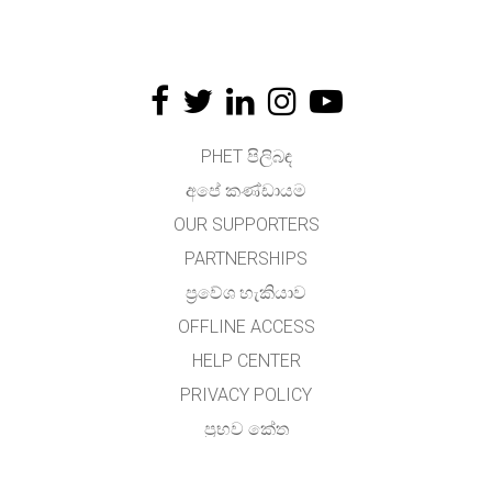
PHET පිලිබඳ
අපේ කණ්ඩායම
OUR SUPPORTERS
PARTNERSHIPS
ප්‍රවේශ හැකියාව
OFFLINE ACCESS
HELP CENTER
PRIVACY POLICY
ප්‍රභව කේත
බලය ලබා දීම