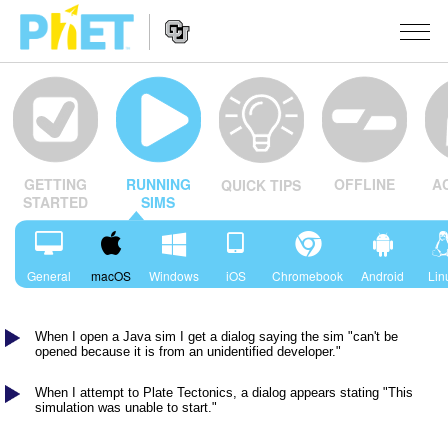
Vyhledávání
na
webu
Website
PhET
SIMULACE
Navigation
OFFLINE
A
GETTING
RUNNING
QUICK TIPS
Všechny simulace
STUDIO
STARTED
SIMS
Fyzika
About Studio
VÝUKA
Matematika
Customizable Sims
Procházet materiály
VÝZKUM
General
macOS
Windows
iOS
Chromebook
Android
Lin
Chemie
Start a Free Trial
Sdílejte své aktivity
INICIATIVY
Přírodověda
When I open a Java sim I get a dialog saying the sim "can't be
Purchase a License
Activity Contribution Guidelines
Inkluzivní design
PŘIHLÁSIT SE / REGISTROVAT
opened because it is from an unidentified developer."
Biologie
Virtuální dílny
PhET Global
When I attempt to Plate Tectonics, a dialog appears stating "This
PŘIHLÁSIT SE / REGISTROVAT
simulation was unable to start."
Přeložené simulace
Professional Learning with PhET
Data Fluency