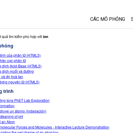
CÁC MÔ PHỎNG
Tất cả các Sim
t quả tìm kiếm phù hợp với
ion
phỏng
Vật lý
tính của phân tử (HTML5)
Toán và Thống kê
hân cực phân tử
Hoá học
 dịch Acid-Base (HTML5)
 dịch muối và đường
Trái đất và Không 
 và độ hoà tan
Sinh học
dựng nguyên tử (HTML5)
 trình
Các Mô phỏng đã 
Customizable Sim
ding Ions PhET Lab Exploration
Formation
truye un átomo (indagación)
Meaning of pH
d an Atom
rmolecular Forces and Molecules - Interactive Lecture Demonstration
ulating the net charge of an atom/ion