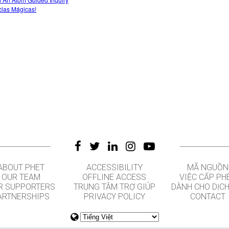
las Mágicas!
ABOUT PHET
ACCESSIBILITY
MÃ NGUỒN
OUR TEAM
OFFLINE ACCESS
VIỆC CẤP PH
R SUPPORTERS
TRUNG TÂM TRỢ GIÚP
DÀNH CHO DỊCH
ARTNERSHIPS
PRIVACY POLICY
CONTACT