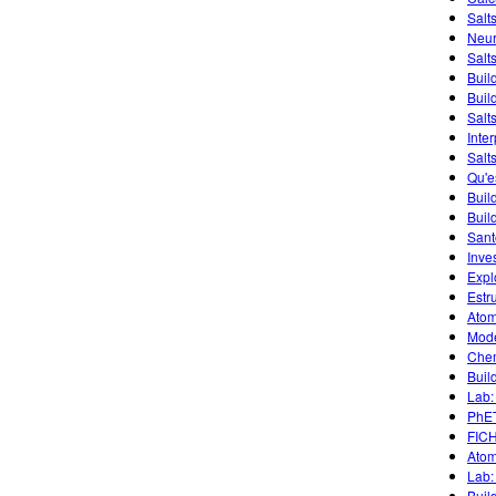
Salt
Neur
Salts
Build
Buil
Salt
Inte
Salts
Qu'e
Buil
Buil
Sant
Inves
Expl
Estr
Atom
Mode
Chem
Buil
Lab:
PhET
FIC
Atom
Lab:
Buil