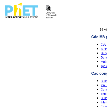
Tìm
39 kế
trên
Các Mô 
Website
PhET
Cực 
Sự P
Dung
Dung
Muối
Tạo 
Các công
Buil
Ion 
Cons
The 
Buil
Inte
Calc