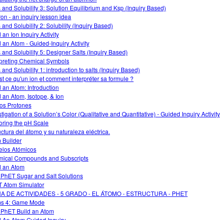
s and Solubility 3: Solution Equilibrium and Ksp (Inquiry Based)
on - an inquiry lesson idea
 and Solubility 2: Solubility (Inquiry Based)
 an Ion Inquiry Activity
d an Atom - Guided-Inquiry Activity
s and Solubility 5: Designer Salts (Inquiry Based)
rpreting Chemical Symbols
 and Solubility 1: introduction to salts (Inquiry Based)
st ce qu'un ion et comment interpréter sa formule ?
d an Atom: Introduction
d an Atom, Isotope, & Ion
os Protones
tigation of a Solution’s Color (Qualitative and Quantitative) - Guided Inquiry Activity
oring the pH Scale
uctura del átomo y su naturaleza eléctrica.
 Builder
los Atómicos
ical Compounds and Subscripts
d an Atom
 PhET Sugar and Salt Solutions
 Atom Simulator
HA DE ACTIVIDADES - 5 GRADO - EL ÁTOMO - ESTRUCTURA - PHET
s 4: Game Mode
 PhET Build an Atom
d An Atom Guided Inquiry