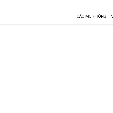
CÁC MÔ PHỎNG
Tất cả các Sim
Vật lý
Toán và Thống kê
Hoá học
Trái đất và Không 
Sinh học
Các Mô phỏng đã 
Customizable Sim