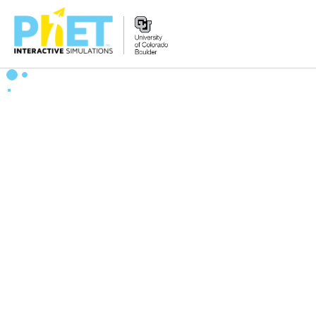
Tìm
trên
Website
PhET