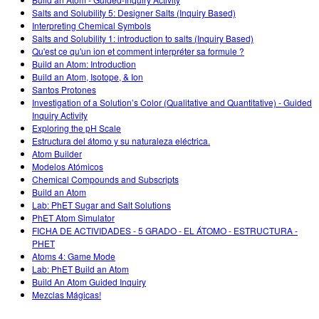
Customizable Sims
Teaching with PhET
DEIB ve STEM Ed
Salts and Solubility 5: Designer Salts (Inquiry Based)
Interpreting Chemical Symbols
SceneryStack OSE
Salts and Solubility 1: introduction to salts (Inquiry Based)
Qu'est ce qu'un ion et comment interpréter sa formule ?
Impact Report
Build an Atom: Introduction
Build an Atom, Isotope, & Ion
Santos Protones
Investigation of a Solution’s Color (Qualitative and Quantitative) - Guided
Inquiry Activity
Exploring the pH Scale
Estructura del átomo y su naturaleza eléctrica.
Atom Builder
Modelos Atómicos
Chemical Compounds and Subscripts
Build an Atom
Lab: PhET Sugar and Salt Solutions
PhET Atom Simulator
FICHA DE ACTIVIDADES - 5 GRADO - EL ÁTOMO - ESTRUCTURA -
PHET
Atoms 4: Game Mode
Lab: PhET Build an Atom
Build An Atom Guided Inquiry
Mezclas Mágicas!