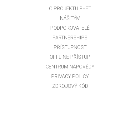
O PROJEKTU PHET
NÁŠ TÝM
PODPOROVATELÉ
PARTNERSHIPS
PŘÍSTUPNOST
OFFLINE PŘÍSTUP
CENTRUM NÁPOVĚDY
PRIVACY POLICY
ZDROJOVÝ KÓD
LICENCOVÁNÍ
PRO PŘEKLADATELE
KONTAKT
Překlad do českého jazyka: Robert Seifert, Zdeněk Chalupský a Martin Slavík