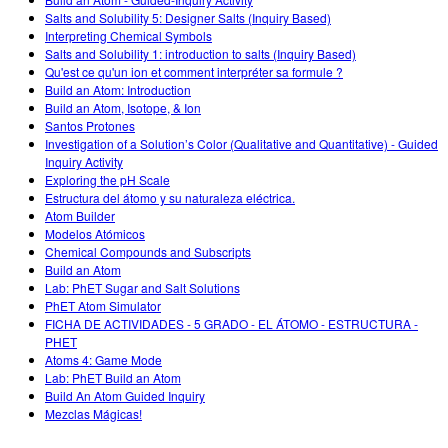
Customizable Sims
Enseñando con PhET
DEIB en Educación STEM
Salts and Solubility 5: Designer Salts (Inquiry Based)
Interpreting Chemical Symbols
SceneryStack OSE
Salts and Solubility 1: introduction to salts (Inquiry Based)
Qu'est ce qu'un ion et comment interpréter sa formule ?
Reporte de Impacto
Build an Atom: Introduction
Build an Atom, Isotope, & Ion
Santos Protones
Investigation of a Solution’s Color (Qualitative and Quantitative) - Guided
Inquiry Activity
Exploring the pH Scale
Estructura del átomo y su naturaleza eléctrica.
Atom Builder
Modelos Atómicos
Chemical Compounds and Subscripts
Build an Atom
Lab: PhET Sugar and Salt Solutions
PhET Atom Simulator
FICHA DE ACTIVIDADES - 5 GRADO - EL ÁTOMO - ESTRUCTURA -
PHET
Atoms 4: Game Mode
Lab: PhET Build an Atom
Build An Atom Guided Inquiry
Mezclas Mágicas!