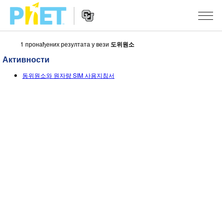
1 пронађених резултата у вези
도위원소
Претрага
PhET
Активности
вебсајта
Website
СИМУЛАЦИЈЕ
동위원소와 원자량 SIM 사용지침서
Navigation
Све симулације
STUDIO
Физика
About Studio
УЧЕЊЕ
Математика & Статистика
Customizable Sims
Претражи активности
ИСТРАЖИВАЊА
Хемија
Start a Free Trial
Подели своје активности
ИНИЦИЈАТИВЕ
Земља& Свемир
Purchase a License
Activity Contribution Guidelines
Инклузивни дизајн
ПРИЈАВИТЕ СЕ / РЕГИСТРУЈТЕ СЕ
Биологија
Виртуелне радионице
PhET Глобал
ПРИЈАВИТЕ СЕ / РЕГИСТРУЈТЕ СЕ
Преведене симулације
Professional Learning with PhET
Data Fluency