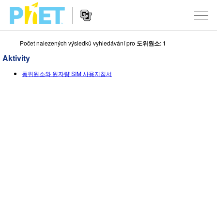
Počet nalezených výsledků vyhledávání pro
도위원소
: 1
Vyhledávání
na
Aktivity
webu
Website
PhET
SIMULACE
동위원소와 원자량 SIM 사용지침서
Navigation
Všechny simulace
STUDIO
Fyzika
About Studio
VÝUKA
Matematika
Customizable Sims
Procházet materiály
VÝZKUM
Chemie
Start a Free Trial
Sdílejte své aktivity
INICIATIVY
Přírodověda
Purchase a License
Activity Contribution Guidelines
Inkluzivní design
PŘIHLÁSIT SE / REGISTROVAT
Biologie
Virtuální dílny
PhET Global
PŘIHLÁSIT SE / REGISTROVAT
Přeložené simulace
Professional Learning with PhET
Data Fluency