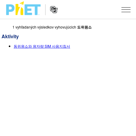
1 vyhľadaných výsledkov vyhovujúcich
도위원소
Vyhľadávať
PhET
Aktivity
web
Website
stránku
SIMULÁCIE
동위원소와 원자량 SIM 사용지침서
Navigation
Všetky simulácie
STUDIO
Fyzika
About Studio
VYUČOVANIE
Matematika
Customizable Sims
Prehľadávať aktivity
VÝSKUM
Chémia
Start a Free Trial
Zdieľajte svoje aktivity
INICIATÍVY
Náuka o Zemi
Purchase a License
Activity Contribution Guidelines
Inkluzívny dizajn
PRIHLÁSIŤ / REGISTROVAŤ
Biológia
Virtuálne workshopy
Globálny PhET
PRIHLÁSIŤ / REGISTROVAŤ
Preložené simulácie
Professional Learning with PhET
Data Fluency