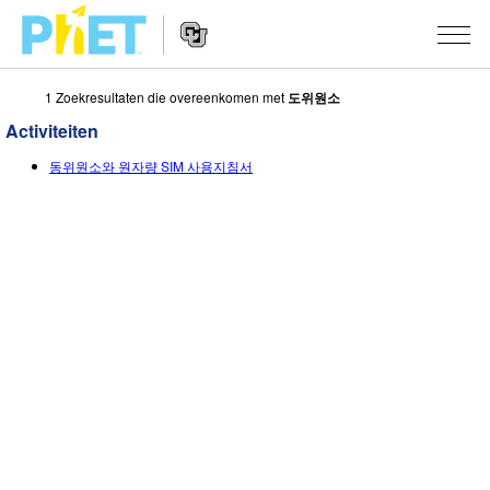
1 Zoekresultaten die overeenkomen met
도위원소
Zoek
de
Activiteiten
PhET
Website
Website
SIMULATIES
동위원소와 원자량 SIM 사용지침서
Navigation
All Sims
STUDIO
Fysica
About Studio
ONDERWIJS
Wiskunde
Customizable Sims
Activiteiten
ONDERZOEK
Chemie
Start a Free Trial
Deel je activiteiten
INITIATIVES
Aardrijkskunde
Purchase a License
Activity Contribution Guidelines
Inclusive Design
LOG IN / REGISTREER
Biologie
Virtual Workshops
PhET Global
LOG IN / REGISTREER
Vertaalde simulaties
Professional Learning with PhET
Data Fluency