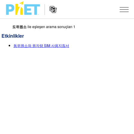
도위원소
ile eşleşen arama sonuçları 1
PhET
Web
Etkinlikler
Sitesinde
Website
Ara
SIMÜLASYONLAR
동위원소와 원자량 SIM 사용지침서
Navigation
Tüm Simülasyonlar
STUDIO
Fizik
About Studio
ÖĞRETIM
Matematik
Customizable Sims
Etkinliklere Gözat
ARAŞTIRMA
Kimya
Start a Free Trial
Etkinliklerini Paylaş
GIRIŞIMLER
Yer Bilimleri
Purchase a License
Activity Contribution Guidelines
Kapsamlı Tasarım
OTURUM AÇ / ÜYE OL
Biyoloji
Sanal Atölyeler
PhET Küresel
OTURUM AÇ / ÜYE OL
Çevrilmiş Simülasyonlar
Professional Learning with PhET
Data Fluency