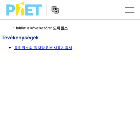
1 találat a következőre:
도위원소
Keresés
a
Tevékenységek
PhET
Website
webhelyén
SZIMULÁCIÓK
동위원소와 원자량 SIM 사용지침서
Navigation
Minden szim
STUDIO
Fizika
About Studio
OKTATÁS
Matematika
Customizable Sims
Közreműködések áttekintése
KUTATÁS
Kémia
Start a Free Trial
Ossza meg oktatási ötleteit
KEZDEMÉNYEZÉSEK
Földtudományok
Purchase a License
Activity Contribution Guidelines
Befogadó tervezés
BEJELENTKEZÉS / REGISZTRÁCIÓ
Biológia
Virtual Workshops
PhET Global
BEJELENTKEZÉS / REGISZTRÁCIÓ
Lefordított szimulációk
Professional Learning with PhET
Data Fluency